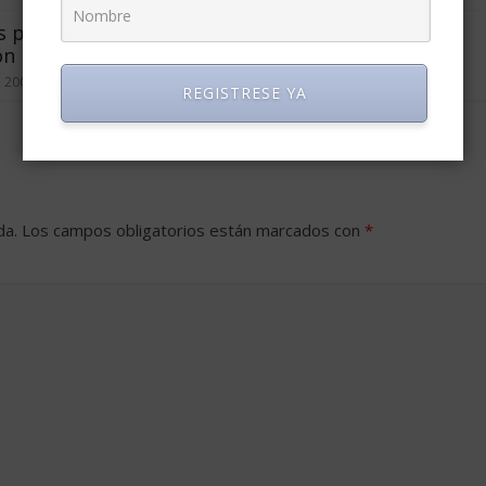
s para ganarle a la
Pautas para Lograr un
ón laboral
puesto de Trabajo
, 2009
0
junio 25, 2003
2
REGISTRESE YA
da.
Los campos obligatorios están marcados con
*