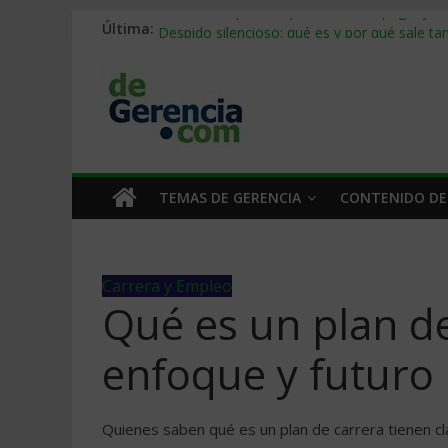
Última:
Stablecoins para empresas: cómo pagar y c
Despido silencioso: qué es y por qué sale ta
IA en selección de personal: cómo auditarla
Trabajo forzoso en la cadena de suministro:
Mercado hispano de EE. UU.: cómo segmenta
TEMAS DE GERENCIA
CONTENIDO DE
Carrera y Empleo
Qué es un plan de
enfoque y futuro
Quienes saben qué es un plan de carrera tienen cl