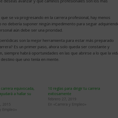
de deseas avanzar y qué caminos profesionales son los más
 que se va progresando en la carrera profesional, hay menos
so no debería suponer ningún impedimento para seguir adquiriend
ersonal aún debe ser una prioridad.
ón periódicas son la mejor herramienta para estar más preparado
 carrera? Es un primer paso, ahora solo queda ser constante y
n, siempre habrá oportunidades en las que abrirse a lo que la vid
l destino que uno tenía en mente.
a carrera equivocada,
10 reglas para dirigir tu carrera
ayudará a hallar su
exitosamente
febrero 27, 2019
, 2015
En «Carrera y Empleo»
 y Empleo»