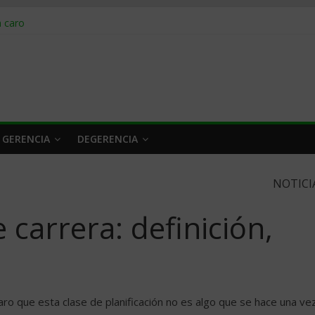
obrar en 2026
n caro
 a tiempo
 qué hacer
rlo y venderle
 GERENCIA
DEGERENCIA
NOTICI
 carrera: definición,
aro que esta clase de planificación no es algo que se hace una ve