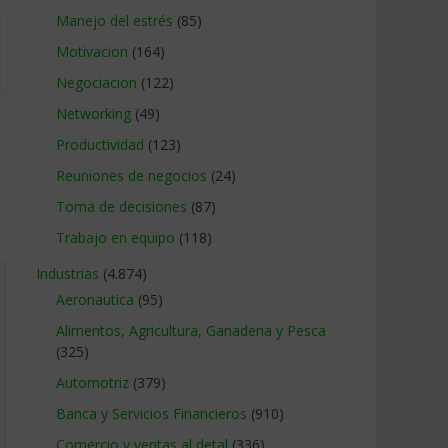
Manejo del estrés
(85)
Motivacion
(164)
Negociacion
(122)
Networking
(49)
Productividad
(123)
Reuniones de negocios
(24)
Toma de decisiones
(87)
Trabajo en equipo
(118)
Industrias
(4.874)
Aeronautica
(95)
Alimentos, Agricultura, Ganaderia y Pesca
(325)
Automotriz
(379)
Banca y Servicios Financieros
(910)
Comercio y ventas al detal
(336)