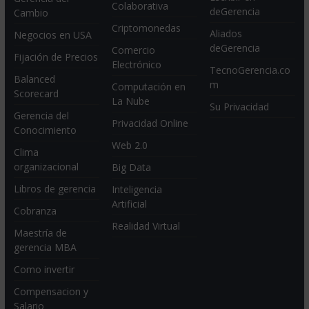
Colaborativa
deGerencia
Cambio
Criptomonedas
Aliados
Negocios en USA
deGerencia
Comercio
Fijación de Precios
Electrónico
TecnoGerencia.co
Balanced
m
Computación en
Scorecard
La Nube
Su Privacidad
Gerencia del
Privacidad Online
Conocimiento
Web 2.0
Clima
organizacional
Big Data
Libros de gerencia
Inteligencia
Artificial
Cobranza
Realidad Virtual
Maestría de
gerencia MBA
Como invertir
Compensacion y
Salario