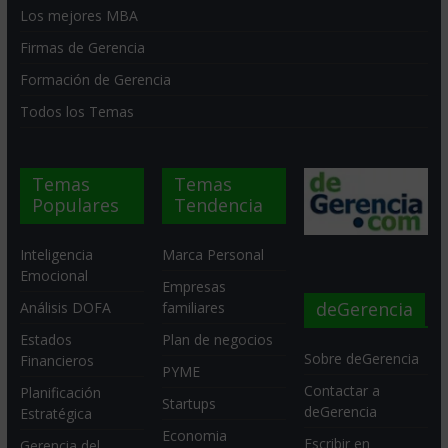
Los mejores MBA
Firmas de Gerencia
Formación de Gerencia
Todos los Temas
Temas
Temas
Populares
Tendencia
Inteligencia
Marca Personal
Emocional
Empresas
deGerencia
Análisis DOFA
familiares
Estados
Plan de negocios
Sobre deGerencia
Financieros
PYME
Contactar a
Planificación
Startups
deGerencia
Estratégica
Economia
Escribir en
Gerencia del