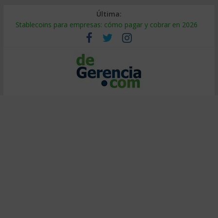
Última:
Stablecoins para empresas: cómo pagar y cobrar en 2026
Despido silencioso: qué es y por qué sale tan caro
IA en selección de personal: cómo auditarla a tiempo
Trabajo forzoso en la cadena de suministro: qué hacer
Mercado hispano de EE. UU.: cómo segmentarlo y venderle