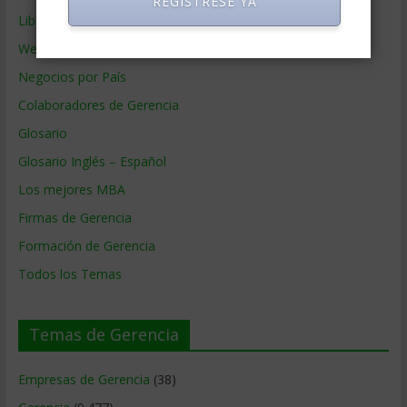
REGISTRESE YA
Libros de Gerencia
Webs de Gerencia
Negocios por País
Colaboradores de Gerencia
Glosario
Glosario Inglés – Español
Los mejores MBA
Firmas de Gerencia
Formación de Gerencia
Todos los Temas
Temas de Gerencia
Empresas de Gerencia
(38)