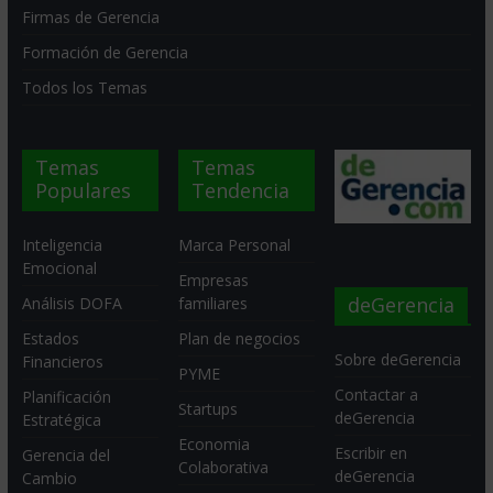
Firmas de Gerencia
Formación de Gerencia
Todos los Temas
Temas
Temas
Populares
Tendencia
Inteligencia
Marca Personal
Emocional
Empresas
deGerencia
Análisis DOFA
familiares
Estados
Plan de negocios
Sobre deGerencia
Financieros
PYME
Contactar a
Planificación
Startups
deGerencia
Estratégica
Economia
Escribir en
Gerencia del
Colaborativa
deGerencia
Cambio