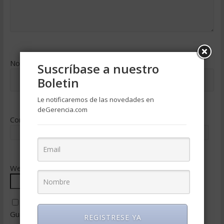
Nombre
*
Suscríbase a nuestro
Boletin
Le notificaremos de las novedades en
deGerencia.com
Correo electrónico
*
Web
Guarda mi nombre, correo electrónico y web en este
REGISTRESE YA