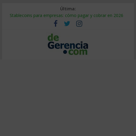
Última:
Stablecoins para empresas: cómo pagar y cobrar en 2026
Despido silencioso: qué es y por qué sale tan caro
IA en selección de personal: cómo auditarla a tiempo
Trabajo forzoso en la cadena de suministro: qué hacer
Mercado hispano de EE. UU.: cómo segmentarlo y venderle