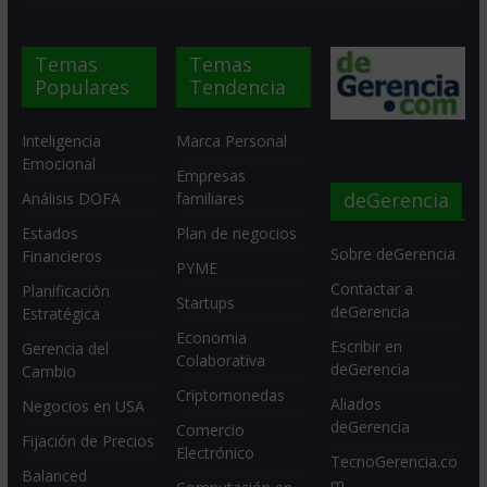
Temas
Temas
Populares
Tendencia
Inteligencia
Marca Personal
Emocional
Empresas
deGerencia
Análisis DOFA
familiares
Estados
Plan de negocios
Sobre deGerencia
Financieros
PYME
Contactar a
Planificación
Startups
deGerencia
Estratégica
Economia
Escribir en
Gerencia del
Colaborativa
deGerencia
Cambio
Criptomonedas
Aliados
Negocios en USA
deGerencia
Comercio
Fijación de Precios
Electrónico
TecnoGerencia.co
Balanced
m