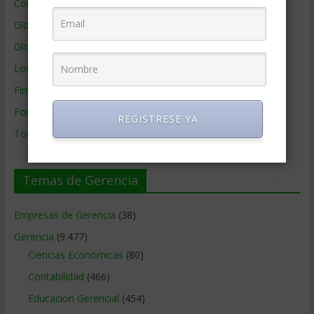
Colaboradores de Gerencia
Glosario
Glosario Inglés – Español
Los mejores MBA
Firmas de Gerencia
Formación de Gerencia
REGISTRESE YA
Todos los Temas
Temas de Gerencia
Empresas de Gerencia
(38)
Gerencia
(9.477)
Ciencias Económicas
(80)
Contabilidad
(466)
Educacion Gerencial
(454)