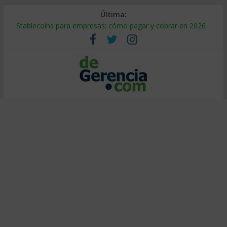
Última:
Stablecoins para empresas: cómo pagar y cobrar en 2026
Despido silencioso: qué es y por qué sale tan caro
IA en selección de personal: cómo auditarla a tiempo
Trabajo forzoso en la cadena de suministro: qué hacer
Mercado hispano de EE. UU.: cómo segmentarlo y venderle