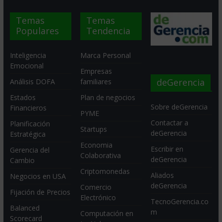
Temas
Temas
Populares
Tendencia
Inteligencia
Marca Personal
Emocional
Empresas
deGerencia
Análisis DOFA
familiares
Estados
Plan de negocios
Sobre deGerencia
Financieros
PYME
Contactar a
Planificación
Startups
deGerencia
Estratégica
Economia
Escribir en
Gerencia del
Colaborativa
deGerencia
Cambio
Criptomonedas
Aliados
Negocios en USA
deGerencia
Comercio
Fijación de Precios
Electrónico
TecnoGerencia.co
Balanced
m
Computación en
Scorecard