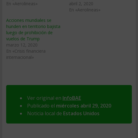
En «Aerolineas»
abril 2, 2020
En «Aerolineas»
Acciones mundiales se
hunden en territorio bajista
luego de prohibición de
vuelos de Trump
marzo 12, 2020
En «Crisis financiera
internacional»
Ver original en
InfoBAE
Publicado el
miércoles abril 29, 2020
Noticia local de
Estados Unidos