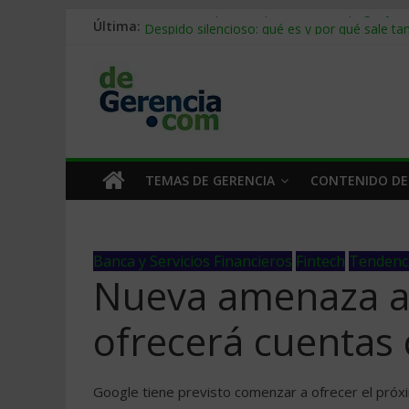
Última:
Stablecoins para empresas: cómo pagar y c
Despido silencioso: qué es y por qué sale ta
IA en selección de personal: cómo auditarla
Trabajo forzoso en la cadena de suministro:
Mercado hispano de EE. UU.: cómo segmenta
TEMAS DE GERENCIA
CONTENIDO DE
Banca y Servicios Financieros
Fintech
Tendenc
Nueva amenaza a 
ofrecerá cuentas 
Google tiene previsto comenzar a ofrecer el próx