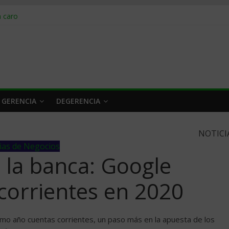
obrar en 2026
n caro
 a tiempo
 qué hacer
rlo y venderle
 GERENCIA
DEGERENCIA
NOTICI
ias de Negocios
la banca: Google
corrientes en 2020
imo año cuentas corrientes, un paso más en la apuesta de los