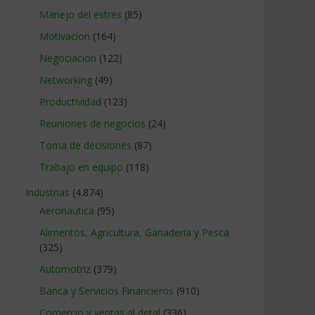
Manejo del estrés
(85)
Motivacion
(164)
Negociacion
(122)
Networking
(49)
Productividad
(123)
Reuniones de negocios
(24)
Toma de decisiones
(87)
Trabajo en equipo
(118)
Industrias
(4.874)
Aeronautica
(95)
Alimentos, Agricultura, Ganaderia y Pesca
(325)
Automotriz
(379)
Banca y Servicios Financieros
(910)
Comercio y ventas al detal
(336)