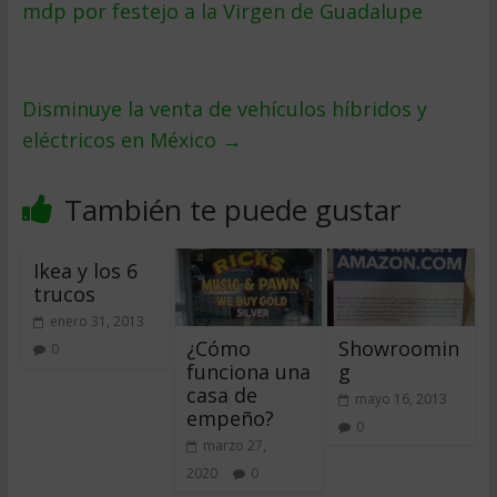
mdp por festejo a la Virgen de Guadalupe
Disminuye la venta de vehículos híbridos y
eléctricos en México
→
También te puede gustar
Ikea y los 6
trucos
enero 31, 2013
¿Cómo
Showroomin
0
funciona una
g
casa de
mayo 16, 2013
empeño?
0
marzo 27,
2020
0