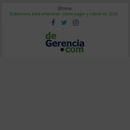
Última:
Stablecoins para empresas: cómo pagar y cobrar en 2026
Despido silencioso: qué es y por qué sale tan caro
IA en selección de personal: cómo auditarla a tiempo
Trabajo forzoso en la cadena de suministro: qué hacer
Mercado hispano de EE. UU.: cómo segmentarlo y venderle