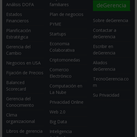
deGerencia
Análisis DOFA
familiares
Estados
Plan de negocios
Sobre deGerencia
Financieros
PYME
Contactar a
Planificación
Startups
deGerencia
Estratégica
Economia
Escribir en
Gerencia del
Colaborativa
deGerencia
Cambio
Criptomonedas
Aliados
Negocios en USA
deGerencia
Comercio
Fijación de Precios
Electrónico
TecnoGerencia.co
Balanced
m
Computación en
Scorecard
La Nube
Su Privacidad
Gerencia del
Privacidad Online
Conocimiento
Web 2.0
Clima
organizacional
Big Data
Libros de gerencia
Inteligencia