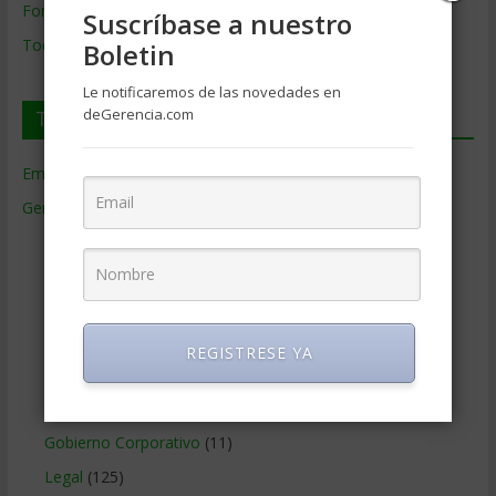
Formación de Gerencia
Suscríbase a nuestro
Todos los Temas
Boletin
Le notificaremos de las novedades en
deGerencia.com
Temas de Gerencia
Empresas de Gerencia
(38)
Gerencia
(9.477)
Ciencias Económicas
(80)
Contabilidad
(466)
Educacion Gerencial
(454)
Estrategia Empresarial
(304)
REGISTRESE YA
Finanzas Corporativas
(748)
Gerencia social y ambiental
(223)
Gobierno Corporativo
(11)
Legal
(125)