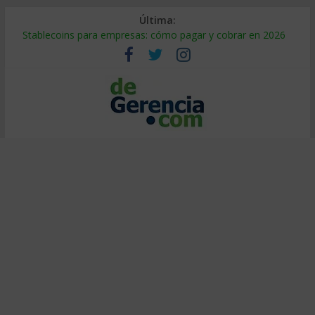
Última:
Stablecoins para empresas: cómo pagar y cobrar en 2026
Despido silencioso: qué es y por qué sale tan caro
IA en selección de personal: cómo auditarla a tiempo
Trabajo forzoso en la cadena de suministro: qué hacer
Mercado hispano de EE. UU.: cómo segmentarlo y venderle