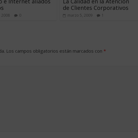
 e Internet aliados
La Calidad en la Atención
os
de Clientes Corporativos
, 2008
0
marzo 5, 2009
1
da.
Los campos obligatorios están marcados con
*