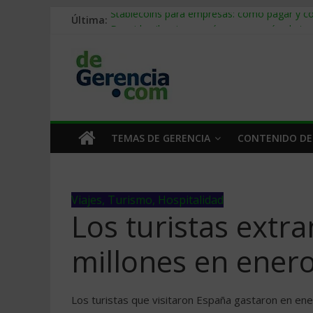
Última:
Stablecoins para empresas: cómo pagar y c
Despido silencioso: qué es y por qué sale ta
IA en selección de personal: cómo auditarla
Trabajo forzoso en la cadena de suministro:
Mercado hispano de EE. UU.: cómo segmenta
TEMAS DE GERENCIA
CONTENIDO DE
Viajes, Turismo, Hospitalidad
Los turistas extr
millones en ener
Los turistas que visitaron España gastaron en ene