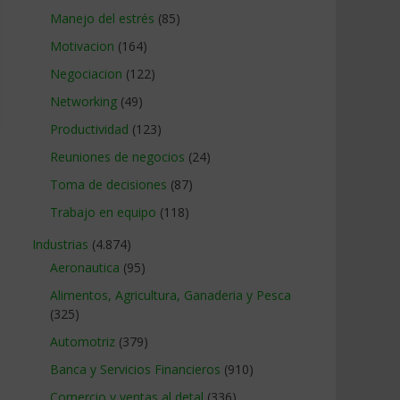
Manejo del estrés
(85)
Motivacion
(164)
Negociacion
(122)
Networking
(49)
Productividad
(123)
Reuniones de negocios
(24)
Toma de decisiones
(87)
Trabajo en equipo
(118)
Industrias
(4.874)
Aeronautica
(95)
Alimentos, Agricultura, Ganaderia y Pesca
(325)
Automotriz
(379)
Banca y Servicios Financieros
(910)
Comercio y ventas al detal
(336)