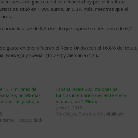
encuesta de gasto turístico difundida hoy por el Instituto
turista se situó en 1.095 euros, un 0,3% más, mientras que el
euros.
ternacionales fue de 8,3 días, lo que supone un descenso de 0,2
 de gasto en enero fueron el Reino Unido (con el 16,8% del total),
dia, Noruega y Suecia- (12,2%) y Alemania (12 )…
e 13,7 millones de
España recibe 20,5 millones de
ta marzo, un 6% más,
turistas internacionales entre enero
illones de gasto, un
y marzo, un 2,3% más
junio 2, 2018
8
En «Viajes, Turismo, Hospitalidad»
Turismo, Hospitalidad»