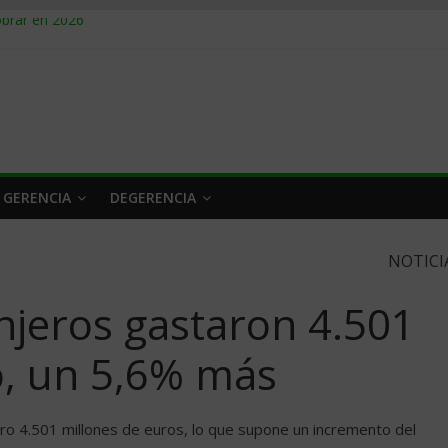
obrar en 2026
n caro
 a tiempo
 qué hacer
rlo y venderle
 GERENCIA
DEGERENCIA
NOTICI
anjeros gastaron 4.501
o, un 5,6% más
ro 4.501 millones de euros, lo que supone un incremento del