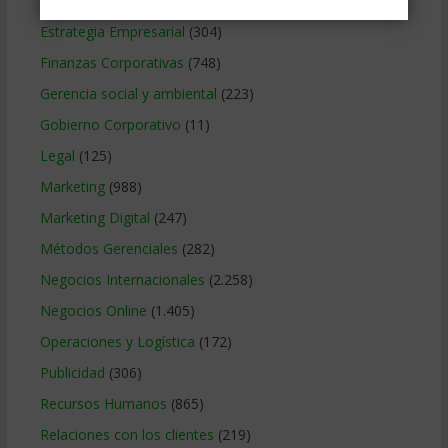
Educacion Gerencial
(454)
Estrategia Empresarial
(304)
Finanzas Corporativas
(748)
Gerencia social y ambiental
(223)
Gobierno Corporativo
(11)
Legal
(125)
Marketing
(988)
Marketing Digital
(247)
Métodos Gerenciales
(282)
Negocios Internacionales
(2.258)
Negocios Online
(1.405)
Operaciones y Logística
(172)
Publicidad
(306)
Recursos Humanos
(865)
Relaciones con los clientes
(219)