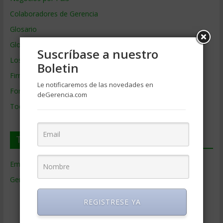
Colaboradores de Gerencia
Glosario
Glosario Inglés – Español
Suscríbase a nuestro
Los mejores MBA
Boletin
Firmas de Gerencia
Le notificaremos de las novedades en
Formación de Gerencia
deGerencia.com
Todos los Temas
Temas de Gerencia
Empresas de Gerencia
(38)
Gerencia
(9.481)
Ciencias Económicas
(80)
REGISTRESE YA
Contabilidad
(466)