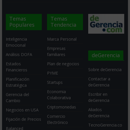
Temas
Temas
Populares
Tendencia
Inteligencia
Marca Personal
Emocional
Empresas
deGerencia
Análisis DOFA
familiares
Estados
Plan de negocios
Sobre deGerencia
Financieros
PYME
Contactar a
Planificación
Startups
deGerencia
Estratégica
Economia
Escribir en
Gerencia del
Colaborativa
deGerencia
Cambio
Criptomonedas
Aliados
Negocios en USA
deGerencia
Comercio
Fijación de Precios
Electrónico
TecnoGerencia.co
Balanced