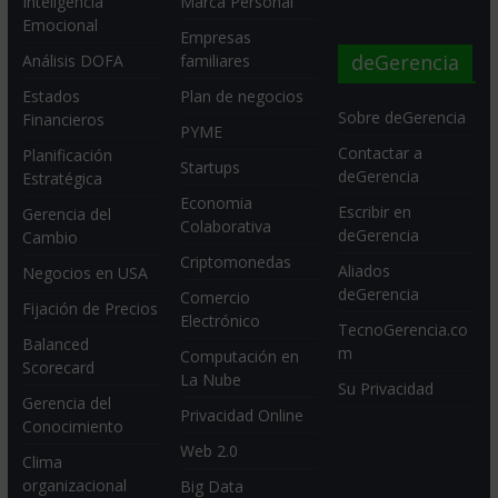
Inteligencia
Marca Personal
Emocional
Empresas
deGerencia
Análisis DOFA
familiares
Estados
Plan de negocios
Sobre deGerencia
Financieros
PYME
Contactar a
Planificación
Startups
deGerencia
Estratégica
Economia
Escribir en
Gerencia del
Colaborativa
deGerencia
Cambio
Criptomonedas
Aliados
Negocios en USA
deGerencia
Comercio
Fijación de Precios
Electrónico
TecnoGerencia.co
Balanced
m
Computación en
Scorecard
La Nube
Su Privacidad
Gerencia del
Privacidad Online
Conocimiento
Web 2.0
Clima
organizacional
Big Data