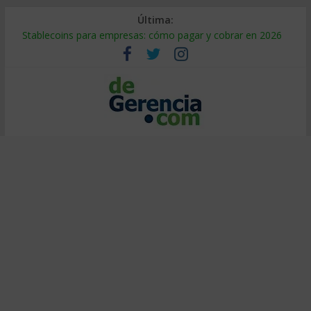
Última:
Stablecoins para empresas: cómo pagar y cobrar en 2026
Despido silencioso: qué es y por qué sale tan caro
IA en selección de personal: cómo auditarla a tiempo
Trabajo forzoso en la cadena de suministro: qué hacer
Mercado hispano de EE. UU.: cómo segmentarlo y venderle