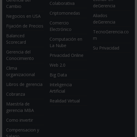
Colaborativa
deGerencia
Cambio
Criptomonedas
Aliados
Negocios en USA
deGerencia
Comercio
Fijación de Precios
Electrónico
TecnoGerencia.co
Balanced
m
Computación en
Scorecard
La Nube
Su Privacidad
Gerencia del
Privacidad Online
Conocimiento
Web 2.0
Clima
organizacional
Big Data
Libros de gerencia
Inteligencia
Artificial
Cobranza
Realidad Virtual
Maestría de
gerencia MBA
Como invertir
Compensacion y
Salario