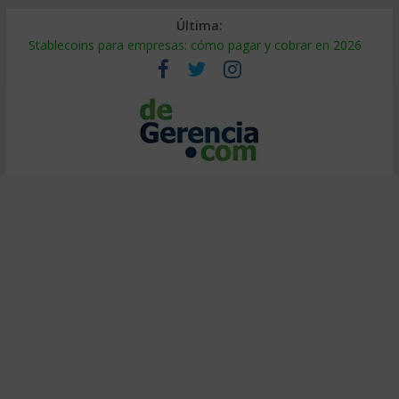
Última:
Stablecoins para empresas: cómo pagar y cobrar en 2026
Despido silencioso: qué es y por qué sale tan caro
IA en selección de personal: cómo auditarla a tiempo
Trabajo forzoso en la cadena de suministro: qué hacer
Mercado hispano de EE. UU.: cómo segmentarlo y venderle