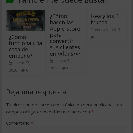
¿Cómo
Ikea y los 6
hacen las
trucos
Apple Store
enero 31, 2013
para
¿Cómo
0
convertir
funciona una
sus clientes
casa de
en \»fans\»?
empeño?
agosto 31,
marzo 27,
2012
0
2020
0
Deja una respuesta
Tu dirección de correo electrónico no será publicada.
Los
campos obligatorios están marcados con
*
Comentario
*