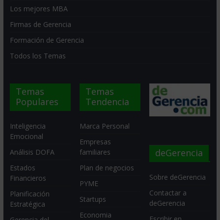
Los mejores MBA
Firmas de Gerencia
Formación de Gerencia
Todos los Temas
Temas
Temas
Populares
Tendencia
Inteligencia
Marca Personal
Emocional
Empresas
deGerencia
Análisis DOFA
familiares
Estados
Plan de negocios
Sobre deGerencia
Financieros
PYME
Contactar a
Planificación
Startups
deGerencia
Estratégica
Economia
Escribir en
Gerencia del