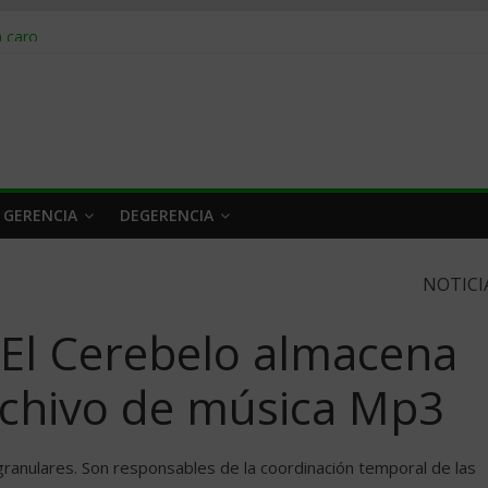
obrar en 2026
n caro
 a tiempo
 qué hacer
rlo y venderle
 GERENCIA
DEGERENCIA
NOTICI
El Cerebelo almacena
chivo de música Mp3
 granulares. Son responsables de la coordinación temporal de las