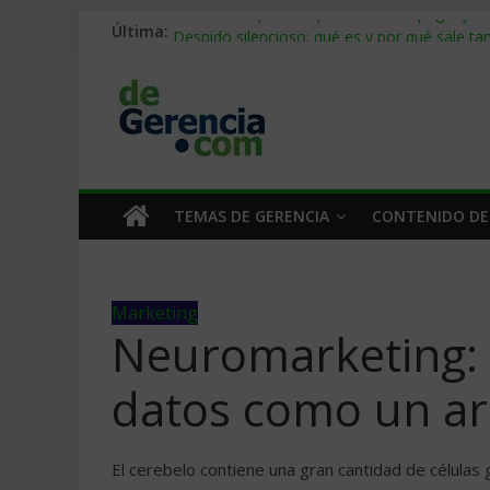
Stablecoins para empresas: cómo pagar y c
Última:
Despido silencioso: qué es y por qué sale ta
IA en selección de personal: cómo auditarla
Trabajo forzoso en la cadena de suministro:
Mercado hispano de EE. UU.: cómo segmenta
TEMAS DE GERENCIA
CONTENIDO DE
Marketing
Neuromarketing: 
datos como un ar
El cerebelo contiene una gran cantidad de células