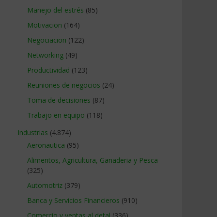
Manejo del estrés
(85)
Motivacion
(164)
Negociacion
(122)
Networking
(49)
Productividad
(123)
Reuniones de negocios
(24)
Toma de decisiones
(87)
Trabajo en equipo
(118)
Industrias
(4.874)
Aeronautica
(95)
Alimentos, Agricultura, Ganaderia y Pesca
(325)
Automotriz
(379)
Banca y Servicios Financieros
(910)
Comercio y ventas al detal
(336)