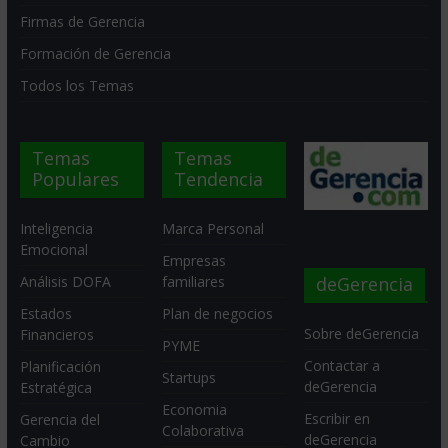
Firmas de Gerencia
Formación de Gerencia
Todos los Temas
Temas
Temas
Populares
Tendencia
Inteligencia
Marca Personal
Emocional
Empresas
deGerencia
Análisis DOFA
familiares
Estados
Plan de negocios
Sobre deGerencia
Financieros
PYME
Contactar a
Planificación
Startups
deGerencia
Estratégica
Economia
Escribir en
Gerencia del
Colaborativa
deGerencia
Cambio