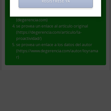
se haga referencia al autor (Loyramar
REGISTRESE YA
Lourdes Rojas Ayala)
se haga referencia a la fuente
(degerencia.com)
se provea un enlace al artículo original
(https://degerencia.com/articulo/la-
proactividad/)
se provea un enlace a los datos del autor
(https://www.degerencia.com/autor/loyrama
r)