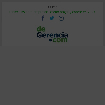
Última:
Stablecoins para empresas: cómo pagar y cobrar en 2026
Despido silencioso: qué es y por qué sale tan caro
IA en selección de personal: cómo auditarla a tiempo
Trabajo forzoso en la cadena de suministro: qué hacer
Mercado hispano de EE. UU.: cómo segmentarlo y venderle