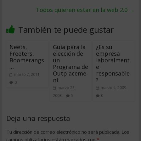
Todos quieren estar en la web 2.0
→
También te puede gustar
Neets,
Guía para la
¿Es su
Freeters,
elección de
empresa
Boomerangs
un
laboralment
…
Programa de
e
Outplaceme
responsable
marzo 7, 2011
nt
?
0
marzo 23,
marzo 4, 2009
2003
5
0
Deja una respuesta
Tu dirección de correo electrónico no será publicada.
Los
campos obligatorios están marcados con
*