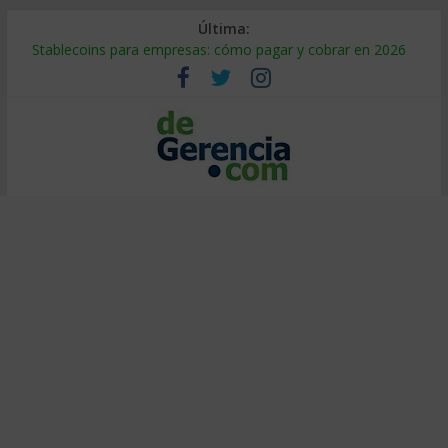
Última:
Stablecoins para empresas: cómo pagar y cobrar en 2026
Despido silencioso: qué es y por qué sale tan caro
IA en selección de personal: cómo auditarla a tiempo
Trabajo forzoso en la cadena de suministro: qué hacer
Mercado hispano de EE. UU.: cómo segmentarlo y venderle