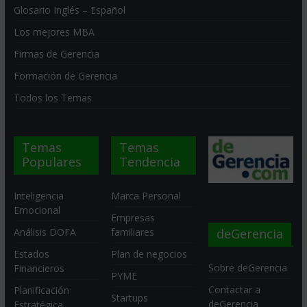
Glosario Inglés – Español
Los mejores MBA
Firmas de Gerencia
Formación de Gerencia
Todos los Temas
Temas
Temas
Populares
Tendencia
Inteligencia
Marca Personal
Emocional
Empresas
deGerencia
Análisis DOFA
familiares
Estados
Plan de negocios
Sobre deGerencia
Financieros
PYME
Contactar a
Planificación
Startups
deGerencia
Estratégica