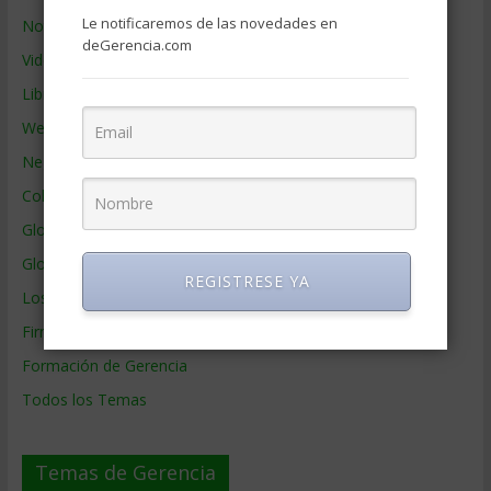
Le notificaremos de las novedades en
Noticias de Gerencia
deGerencia.com
Videos de Gerencia
Libros de Gerencia
Webs de Gerencia
Negocios por País
Colaboradores de Gerencia
Glosario
Glosario Inglés – Español
REGISTRESE YA
Los mejores MBA
Firmas de Gerencia
Formación de Gerencia
Todos los Temas
Temas de Gerencia