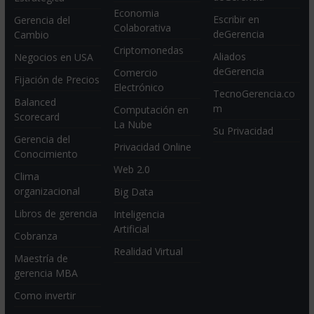
Economia
Escribir en
Gerencia del
Colaborativa
deGerencia
Cambio
Criptomonedas
Aliados
Negocios en USA
deGerencia
Comercio
Fijación de Precios
Electrónico
TecnoGerencia.co
Balanced
m
Computación en
Scorecard
La Nube
Su Privacidad
Gerencia del
Privacidad Online
Conocimiento
Web 2.0
Clima
organizacional
Big Data
Libros de gerencia
Inteligencia
Artificial
Cobranza
Realidad Virtual
Maestría de
gerencia MBA
Como invertir