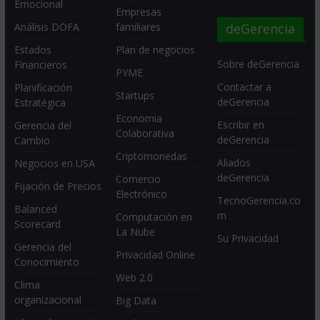
Emocional
Empresas
deGerencia
Análisis DOFA
familiares
Estados
Plan de negocios
Sobre deGerencia
Financieros
PYME
Contactar a
Planificación
Startups
deGerencia
Estratégica
Economia
Escribir en
Gerencia del
Colaborativa
deGerencia
Cambio
Criptomonedas
Aliados
Negocios en USA
deGerencia
Comercio
Fijación de Precios
Electrónico
TecnoGerencia.co
Balanced
m
Computación en
Scorecard
La Nube
Su Privacidad
Gerencia del
Privacidad Online
Conocimiento
Web 2.0
Clima
organizacional
Big Data