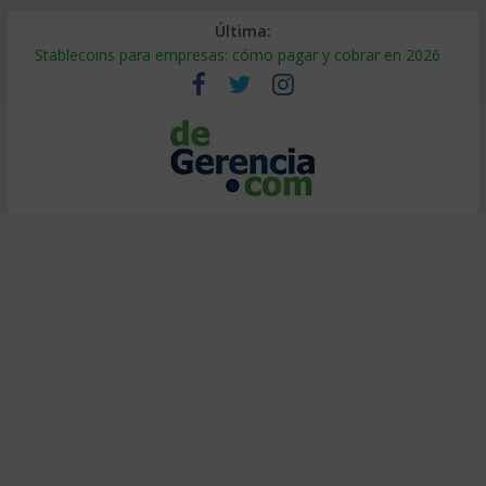
Última:
Stablecoins para empresas: cómo pagar y cobrar en 2026
Despido silencioso: qué es y por qué sale tan caro
IA en selección de personal: cómo auditarla a tiempo
Trabajo forzoso en la cadena de suministro: qué hacer
Mercado hispano de EE. UU.: cómo segmentarlo y venderle