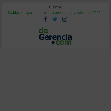
Última:
Stablecoins para empresas: cómo pagar y cobrar en 2026
Despido silencioso: qué es y por qué sale tan caro
IA en selección de personal: cómo auditarla a tiempo
Trabajo forzoso en la cadena de suministro: qué hacer
Mercado hispano de EE. UU.: cómo segmentarlo y venderle