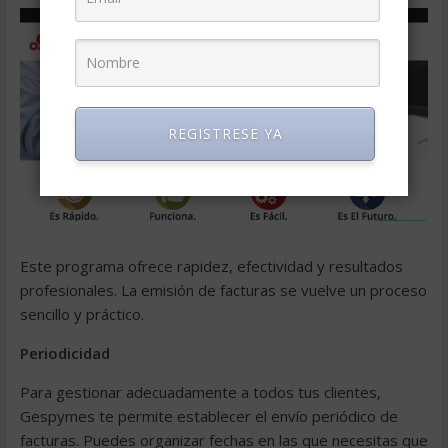
REGISTRESE YA
Este programa ofrece rapidez, efectividad y resultados
profesionales. La
emisión de facturas
se vuelve un proceso
sencillo y práctico.
Periodicidad
Para gestionar adecuadamente a todos tus clientes,
Gespymes te permite establecer el envío periódico de
facturas. Puedes organizar fechas en las que necesitas que