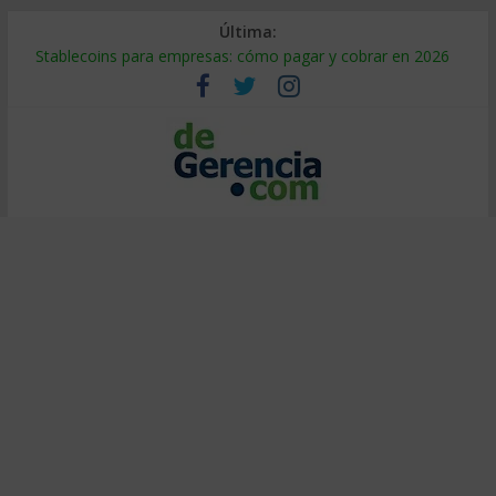
Última:
Stablecoins para empresas: cómo pagar y cobrar en 2026
Despido silencioso: qué es y por qué sale tan caro
IA en selección de personal: cómo auditarla a tiempo
Trabajo forzoso en la cadena de suministro: qué hacer
Mercado hispano de EE. UU.: cómo segmentarlo y venderle