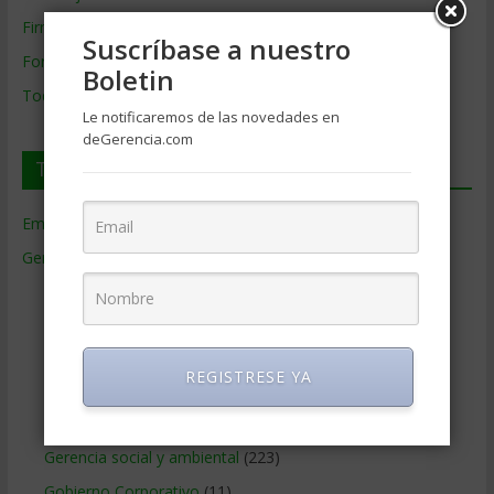
Firmas de Gerencia
Suscríbase a nuestro
Formación de Gerencia
Boletin
Todos los Temas
Le notificaremos de las novedades en
deGerencia.com
Temas de Gerencia
Empresas de Gerencia
(38)
Gerencia
(9.477)
Ciencias Económicas
(80)
Contabilidad
(466)
Educacion Gerencial
(454)
REGISTRESE YA
Estrategia Empresarial
(304)
Finanzas Corporativas
(748)
Gerencia social y ambiental
(223)
Gobierno Corporativo
(11)