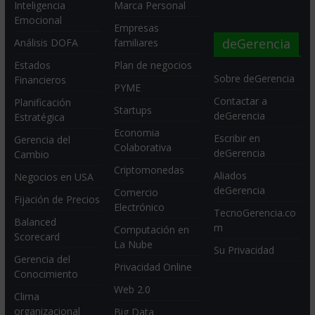
Inteligencia
Marca Personal
Emocional
Empresas
deGerencia
Análisis DOFA
familiares
Estados
Plan de negocios
Sobre deGerencia
Financieros
PYME
Contactar a
Planificación
Startups
deGerencia
Estratégica
Economia
Escribir en
Gerencia del
Colaborativa
deGerencia
Cambio
Criptomonedas
Aliados
Negocios en USA
deGerencia
Comercio
Fijación de Precios
Electrónico
TecnoGerencia.co
Balanced
m
Computación en
Scorecard
La Nube
Su Privacidad
Gerencia del
Privacidad Online
Conocimiento
Web 2.0
Clima
organizacional
Big Data