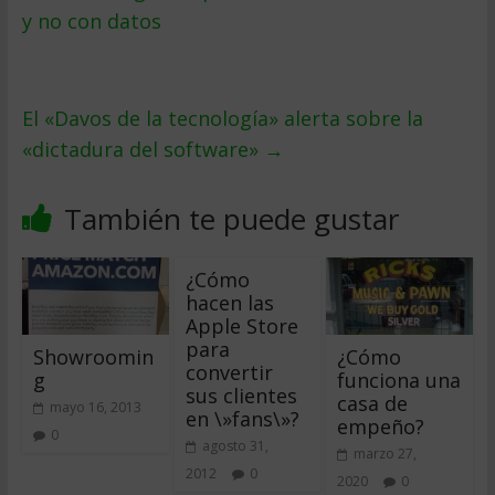
y no con datos
El «Davos de la tecnología» alerta sobre la
«dictadura del software»
→
También te puede gustar
¿Cómo
hacen las
Apple Store
para
Showroomin
¿Cómo
convertir
g
funciona una
sus clientes
casa de
mayo 16, 2013
en \»fans\»?
empeño?
0
agosto 31,
marzo 27,
2012
0
2020
0