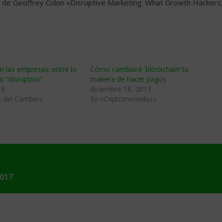
ro de Geoffrey Colon «Disruptive Marketing: What Growth Hackers
 las empresas: entre lo
Cómo cambiará `blockchain’ tu
lo “disruptivo”
manera de hacer pagos
19
diciembre 18, 2017
a del Cambio»
En «Criptomonedas»
2017