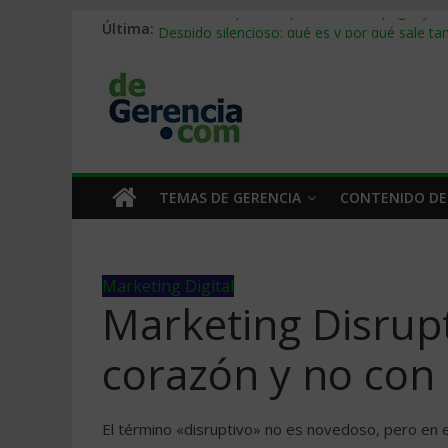
Última:
Stablecoins para empresas: cómo pagar y c
Despido silencioso: qué es y por qué sale ta
IA en selección de personal: cómo auditarla
Trabajo forzoso en la cadena de suministro:
Mercado hispano de EE. UU.: cómo segmenta
TEMAS DE GERENCIA
CONTENIDO DE
Marketing Digital
Marketing Disrupti
corazón y no con
El término «disruptivo» no es novedoso, pero en e