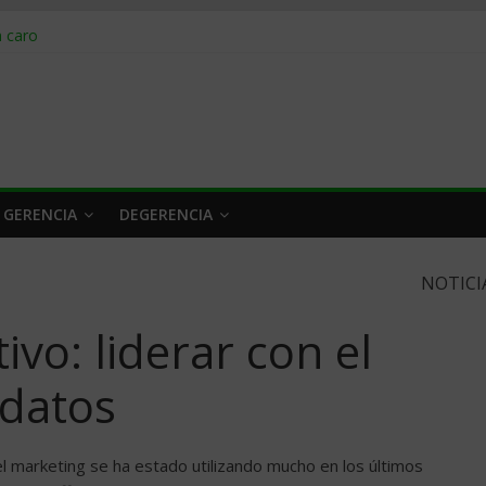
obrar en 2026
n caro
 a tiempo
 qué hacer
rlo y venderle
 GERENCIA
DEGERENCIA
NOTICI
vo: liderar con el
 datos
l marketing se ha estado utilizando mucho en los últimos