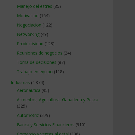
Manejo del estrés
(85)
Motivacion
(164)
Negociacion
(122)
Networking
(49)
Productividad
(123)
Reuniones de negocios
(24)
Toma de decisiones
(87)
Trabajo en equipo
(118)
Industrias
(4.874)
Aeronautica
(95)
Alimentos, Agricultura, Ganaderia y Pesca
(325)
Automotriz
(379)
Banca y Servicios Financieros
(910)
Comercio y ventas al detal
(336)