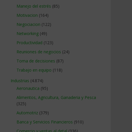
Manejo del estrés
(85)
Motivacion
(164)
Negociacion
(122)
Networking
(49)
Productividad
(123)
Reuniones de negocios
(24)
Toma de decisiones
(87)
Trabajo en equipo
(118)
Industrias
(4.874)
Aeronautica
(95)
Alimentos, Agricultura, Ganaderia y Pesca
(325)
Automotriz
(379)
Banca y Servicios Financieros
(910)
Comercio y ventas al detal
(336)