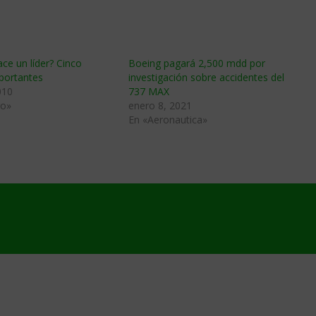
e un líder? Cinco
Boeing pagará 2,500 mdd por
portantes
investigación sobre accidentes del
010
737 MAX
go»
enero 8, 2021
En «Aeronautica»
5