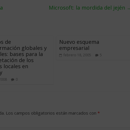
ca
Microsoft: la mordida del jején
os de
Nuevo esquema
rmación globales y
empresarial
les: bases para la
febrero 18, 2005
5
etación de los
 locales en
y
 2008
0
da.
Los campos obligatorios están marcados con
*