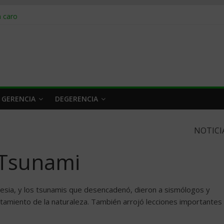
obrar en 2026
n caro
 a tiempo
 qué hacer
rlo y venderle
 GERENCIA
DEGERENCIA
NOTICI
 Tsunami
nesia, y los tsunamis que desencadenó, dieron a sismólogos y
amiento de la naturaleza. También arrojó lecciones importantes