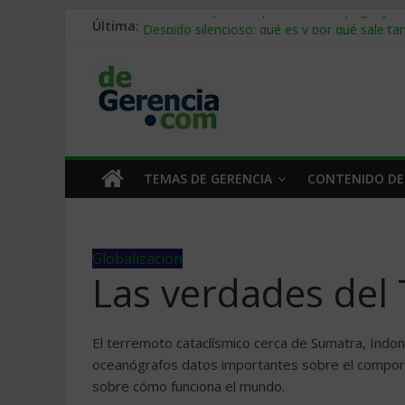
Última:
Stablecoins para empresas: cómo pagar y c
Despido silencioso: qué es y por qué sale ta
IA en selección de personal: cómo auditarla
Trabajo forzoso en la cadena de suministro:
Mercado hispano de EE. UU.: cómo segmenta
TEMAS DE GERENCIA
CONTENIDO DE
Globalizacion
Las verdades del
El terremoto cataclísmico cerca de Sumatra, Indo
oceanógrafos datos importantes sobre el comport
sobre cómo funciona el mundo.