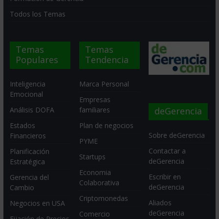
Todos los Temas
Temas
Temas
Populares
Tendencia
Inteligencia
Marca Personal
Emocional
Empresas
deGerencia
Análisis DOFA
familiares
Estados
Plan de negocios
Sobre deGerencia
Financieros
PYME
Contactar a
Planificación
Startups
deGerencia
Estratégica
Economia
Escribir en
Gerencia del
Colaborativa
deGerencia
Cambio
Criptomonedas
Aliados
Negocios en USA
deGerencia
Comercio
Fijación de Precios