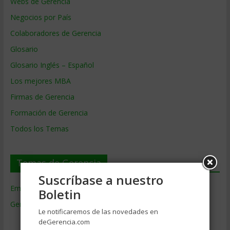
Webs de Gerencia
Negocios por País
Colaboradores de Gerencia
Glosario
Glosario Inglés – Español
Los mejores MBA
Firmas de Gerencia
Formación de Gerencia
Todos los Temas
Temas de Gerencia
Suscríbase a nuestro
Empresas de Gerencia
(38)
Boletin
Gerencia
(9.477)
Le notificaremos de las novedades en
Ciencias Económicas
(80)
deGerencia.com