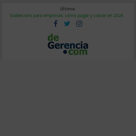
Última:
Stablecoins para empresas: cómo pagar y cobrar en 2026
Despido silencioso: qué es y por qué sale tan caro
IA en selección de personal: cómo auditarla a tiempo
Trabajo forzoso en la cadena de suministro: qué hacer
Mercado hispano de EE. UU.: cómo segmentarlo y venderle