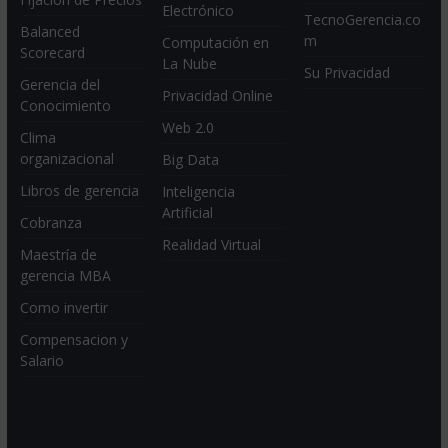
Electrónico
TecnoGerencia.co
Balanced
m
Computación en
Scorecard
La Nube
Su Privacidad
Gerencia del
Privacidad Online
Conocimiento
Web 2.0
Clima
organizacional
Big Data
Libros de gerencia
Inteligencia
Artificial
Cobranza
Realidad Virtual
Maestría de
gerencia MBA
Como invertir
Compensacion y
Salario