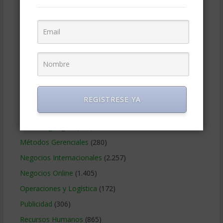
Contabilidad
(466)
Educacion Gerencial
(454)
Estrategia Empresarial
(304)
Finanzas Corporativas
(748)
Gerencia social y ambiental
(223)
Gobierno Corporativo
(11)
Legal
(125)
REGISTRESE YA
Marketing
(988)
Marketing Digital
(247)
Métodos Gerenciales
(280)
Negocios Internacionales
(2.257)
Negocios Online
(1.405)
Operaciones y Logística
(172)
Publicidad
(306)
Recursos Humanos
(865)