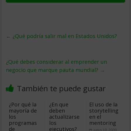
←
¿Qué podría salir mal en Estados Unidos?
¿Qué debes considerar al emprender un
negocio que marque pauta mundial?
→
También te puede gustar
¿Por qué la
¿En que
El uso de la
mayoría de
deben
storytelling
los
actualizarse
en el
programas
los
mentoring
de
ejecutivos?
junio 10, 2009