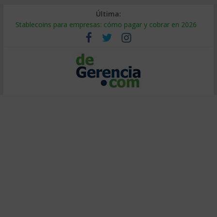
Última:
Stablecoins para empresas: cómo pagar y cobrar en 2026
Despido silencioso: qué es y por qué sale tan caro
IA en selección de personal: cómo auditarla a tiempo
Trabajo forzoso en la cadena de suministro: qué hacer
Mercado hispano de EE. UU.: cómo segmentarlo y venderle