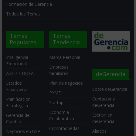
Formación de Gerencia
Todos los Temas
Temas
Temas
Populares
Tendencia
Inteligencia
Marca Personal
Emocional
Empresas
deGerencia
Análisis DOFA
familiares
Estados
Plan de negocios
Sobre deGerencia
Financieros
PYME
Contactar a
Planificación
Startups
deGerencia
Estratégica
Economia
Escribir en
Gerencia del
Colaborativa
deGerencia
Cambio
Criptomonedas
Aliados
Negocios en USA