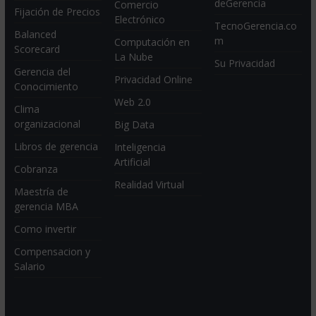
deGerencia
Comercio
Fijación de Precios
Electrónico
TecnoGerencia.co
Balanced
m
Computación en
Scorecard
La Nube
Su Privacidad
Gerencia del
Privacidad Online
Conocimiento
Web 2.0
Clima
organizacional
Big Data
Libros de gerencia
Inteligencia
Artificial
Cobranza
Realidad Virtual
Maestría de
gerencia MBA
Como invertir
Compensacion y
Salario