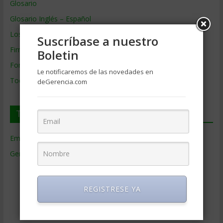
Glosario
Glosario Inglés – Español
Los mejores MBA
Suscríbase a nuestro
Firmas de Gerencia
Boletin
Formación de Gerencia
Le notificaremos de las novedades en
Todos los Temas
deGerencia.com
Temas de Gerencia
Empresas de Gerencia
(38)
Gerencia
(9.477)
Ciencias Económicas
(80)
Contabilidad
(466)
REGISTRESE YA
Educacion Gerencial
(454)
Estrategia Empresarial
(304)