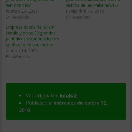
leer noticias?
víctima de las «fake news»?
febrero 29, 2020
noviembre 16, 2019
En «Medios»
En «Medios»
Empresa dueña del Miami
Herald y otros 30 grandes
periódicos estadounidenses
se declara en bancarrota
febrero 14, 2020
En «Medios»
Ver original en
InfoBAE
Publicado el
miércoles diciembre 12,
2018