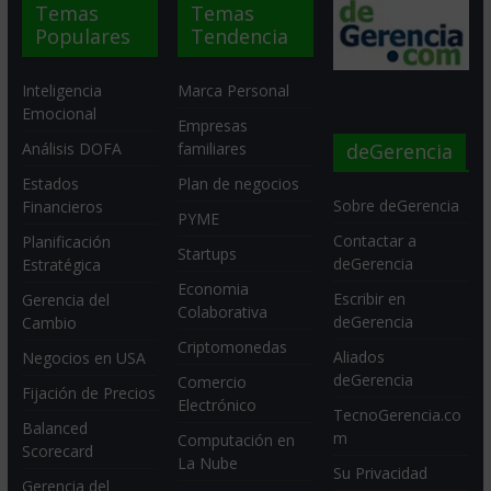
Temas
Temas
Populares
Tendencia
Inteligencia
Marca Personal
Emocional
Empresas
deGerencia
Análisis DOFA
familiares
Estados
Plan de negocios
Sobre deGerencia
Financieros
PYME
Contactar a
Planificación
Startups
deGerencia
Estratégica
Economia
Escribir en
Gerencia del
Colaborativa
deGerencia
Cambio
Criptomonedas
Aliados
Negocios en USA
deGerencia
Comercio
Fijación de Precios
Electrónico
TecnoGerencia.co
Balanced
m
Computación en
Scorecard
La Nube
Su Privacidad
Gerencia del