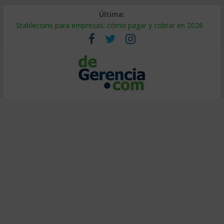
Última:
Stablecoins para empresas: cómo pagar y cobrar en 2026
Despido silencioso: qué es y por qué sale tan caro
IA en selección de personal: cómo auditarla a tiempo
Trabajo forzoso en la cadena de suministro: qué hacer
Mercado hispano de EE. UU.: cómo segmentarlo y venderle