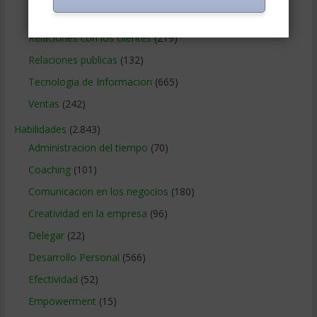
Recursos Humanos
(865)
Relaciones con los clientes
(219)
Relaciones publicas
(132)
Tecnologia de Informacion
(665)
Ventas
(242)
Habilidades
(2.843)
Administracion del tiempo
(70)
Coaching
(101)
Comunicacion en los negocios
(180)
Creatividad en la empresa
(96)
Delegar
(22)
Desarrollo Personal
(566)
Efectividad
(52)
Empowerment
(15)