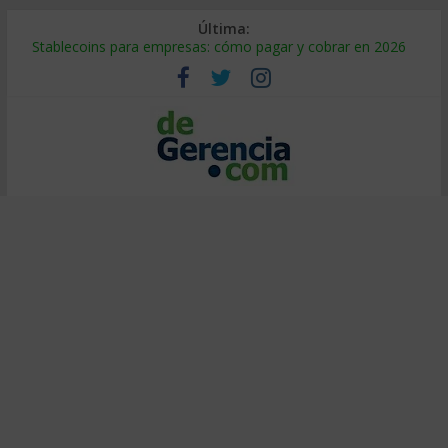
Última:
Stablecoins para empresas: cómo pagar y cobrar en 2026
Despido silencioso: qué es y por qué sale tan caro
IA en selección de personal: cómo auditarla a tiempo
Trabajo forzoso en la cadena de suministro: qué hacer
Mercado hispano de EE. UU.: cómo segmentarlo y venderle