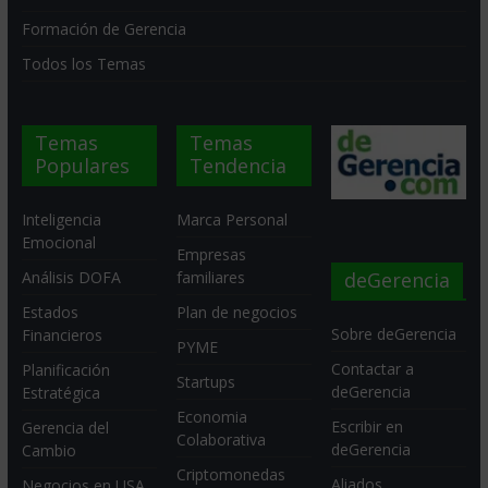
Formación de Gerencia
Todos los Temas
Temas
Temas
Populares
Tendencia
Inteligencia
Marca Personal
Emocional
Empresas
deGerencia
Análisis DOFA
familiares
Estados
Plan de negocios
Sobre deGerencia
Financieros
PYME
Contactar a
Planificación
Startups
deGerencia
Estratégica
Economia
Escribir en
Gerencia del
Colaborativa
deGerencia
Cambio
Criptomonedas
Aliados
Negocios en USA