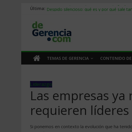
Última:
Stablecoins para empresas: cómo pagar y c
Despido silencioso: qué es y por qué sale ta
IA en selección de personal: cómo auditarla
Trabajo forzoso en la cadena de suministro:
Mercado hispano de EE. UU.: cómo segmenta
TEMAS DE GERENCIA
CONTENIDO DE
Liderazgo
Las empresas ya n
requieren líderes
Si ponemos en contexto la evolución que ha tenido 