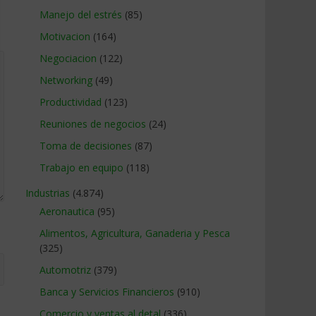
Manejo del estrés
(85)
Motivacion
(164)
Negociacion
(122)
Networking
(49)
Productividad
(123)
Reuniones de negocios
(24)
Toma de decisiones
(87)
Trabajo en equipo
(118)
Industrias
(4.874)
Aeronautica
(95)
Alimentos, Agricultura, Ganaderia y Pesca
(325)
Automotriz
(379)
Banca y Servicios Financieros
(910)
Comercio y ventas al detal
(336)