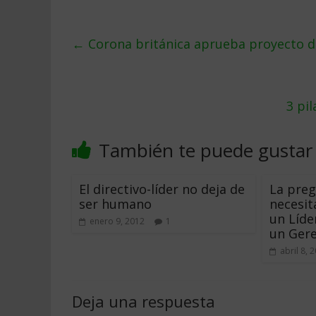
←
Corona británica aprueba proyecto de
3 pi
También te puede gustar
El directivo-líder no deja de
La preg
ser humano
necesit
un Líde
enero 9, 2012
1
un Gere
abril 8, 
Deja una respuesta