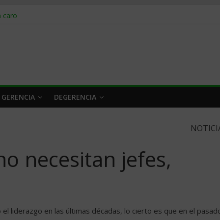
obrar en 2026
n caro
 a tiempo
 qué hacer
rlo y venderle
 GERENCIA
DEGERENCIA
NOTICI
o necesitan jefes,
el liderazgo en las últimas décadas, lo cierto es que en el pasad