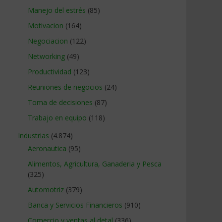
Manejo del estrés
(85)
Motivacion
(164)
Negociacion
(122)
Networking
(49)
Productividad
(123)
Reuniones de negocios
(24)
Toma de decisiones
(87)
Trabajo en equipo
(118)
Industrias
(4.874)
Aeronautica
(95)
Alimentos, Agricultura, Ganaderia y Pesca
(325)
Automotriz
(379)
Banca y Servicios Financieros
(910)
Comercio y ventas al detal
(336)