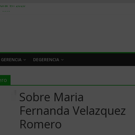
obrar en 2026
n caro
 a tiempo
 qué hacer
rlo y venderle
 GERENCIA
DEGERENCIA
ero
Sobre Maria
Fernanda Velazquez
Romero