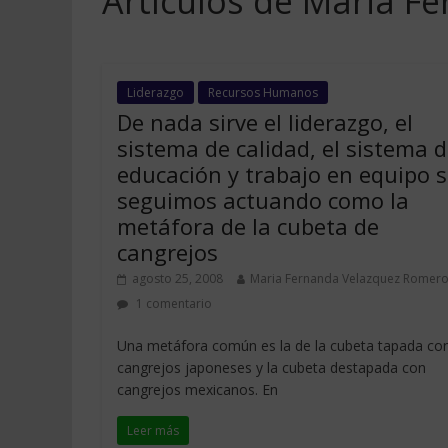
Artículos de Maria F
Liderazgo
Recursos Humanos
De nada sirve el liderazgo, el
sistema de calidad, el sistema 
educación y trabajo en equipo s
seguimos actuando como la
metáfora de la cubeta de
cangrejos
agosto 25, 2008
Maria Fernanda Velazquez Romer
1 comentario
Una metáfora común es la de la cubeta tapada co
cangrejos japoneses y la cubeta destapada con
cangrejos mexicanos. En
Leer más