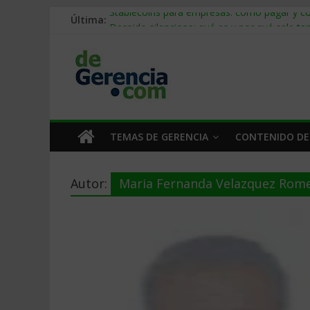
Última:
Stablecoins para empresas: cómo pagar y c
Despido silencioso: qué es y por qué sale ta
IA en selección de personal: cómo auditarla
Trabajo forzoso en la cadena de suministro:
Mercado hispano de EE. UU.: cómo segmenta
TEMAS DE GERENCIA
CONTENIDO DE
Autor:
Maria Fernanda Velazquez Rom