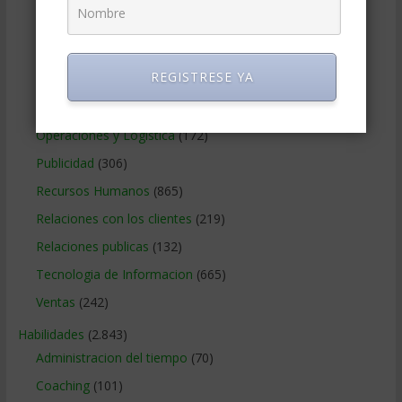
Marketing Digital
(247)
Métodos Gerenciales
(280)
REGISTRESE YA
Negocios Internacionales
(2.257)
Negocios Online
(1.405)
Operaciones y Logística
(172)
Publicidad
(306)
Recursos Humanos
(865)
Relaciones con los clientes
(219)
Relaciones publicas
(132)
Tecnologia de Informacion
(665)
Ventas
(242)
Habilidades
(2.843)
Administracion del tiempo
(70)
Coaching
(101)