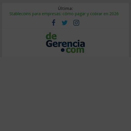
Última:
Stablecoins para empresas: cómo pagar y cobrar en 2026
Despido silencioso: qué es y por qué sale tan caro
IA en selección de personal: cómo auditarla a tiempo
Trabajo forzoso en la cadena de suministro: qué hacer
Mercado hispano de EE. UU.: cómo segmentarlo y venderle