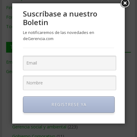
Firmas de Gerencia
Suscríbase a nuestro
Formación de Gerencia
Boletin
Todos los Temas
Le notificaremos de las novedades en
deGerencia.com
Temas de Gerencia
Empresas de Gerencia
(38)
Gerencia
(9.477)
Ciencias Económicas
(80)
Contabilidad
(466)
Educacion Gerencial
(454)
REGISTRESE YA
Estrategia Empresarial
(304)
Finanzas Corporativas
(748)
Gerencia social y ambiental
(223)
Gobierno Corporativo
(11)