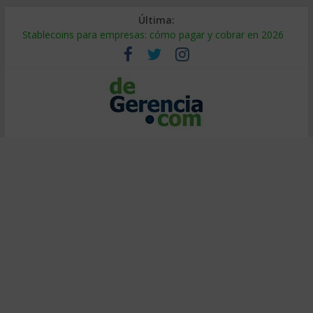
Última:
Stablecoins para empresas: cómo pagar y cobrar en 2026
Despido silencioso: qué es y por qué sale tan caro
IA en selección de personal: cómo auditarla a tiempo
Trabajo forzoso en la cadena de suministro: qué hacer
Mercado hispano de EE. UU.: cómo segmentarlo y venderle