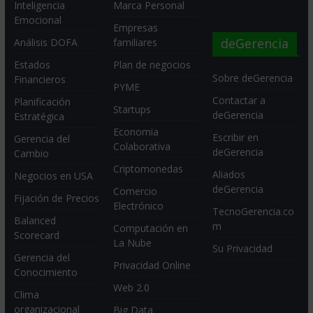
Inteligencia
Marca Personal
Emocional
Empresas
deGerencia
Análisis DOFA
familiares
Estados
Plan de negocios
Sobre deGerencia
Financieros
PYME
Contactar a
Planificación
Startups
deGerencia
Estratégica
Economia
Escribir en
Gerencia del
Colaborativa
deGerencia
Cambio
Criptomonedas
Aliados
Negocios en USA
deGerencia
Comercio
Fijación de Precios
Electrónico
TecnoGerencia.co
Balanced
m
Computación en
Scorecard
La Nube
Su Privacidad
Gerencia del
Privacidad Online
Conocimiento
Web 2.0
Clima
organizacional
Big Data