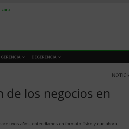
obrar en 2026
n caro
 a tiempo
 qué hacer
rlo y venderle
 GERENCIA
DEGERENCIA
NOTICI
 de los negocios en
hace unos años, entendíamos en formato físico y que ahora