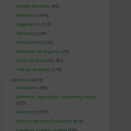
Manejo del estrés
(85)
Motivacion
(164)
Negociacion
(122)
Networking
(49)
Productividad
(123)
Reuniones de negocios
(24)
Toma de decisiones
(87)
Trabajo en equipo
(118)
Industrias
(4.874)
Aeronautica
(95)
Alimentos, Agricultura, Ganaderia y Pesca
(325)
Automotriz
(379)
Banca y Servicios Financieros
(910)
Comercio y ventas al detal
(336)