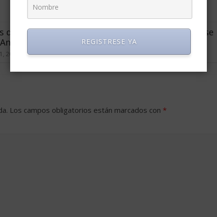
s de configurar
Nichos de mercado, la base
Analytics
del éxito en internet
REGISTRESE YA
1, 2009
0
noviembre 18, 2006
4
da.
Los campos obligatorios están marcados con
*