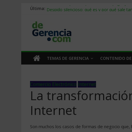
Última:
Stablecoins para empresas: cómo pagar y c
Despido silencioso: qué es y por qué sale ta
IA en selección de personal: cómo auditarla
Trabajo forzoso en la cadena de suministro:
Mercado hispano de EE. UU.: cómo segmenta
TEMAS DE GERENCIA
CONTENIDO DE
Comercio Electrónico
Internet
La transformación
Internet
Son muchos los casos de formas de negocio que, 