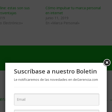
ine: estas son sus
Cómo impulsar tu marca personal
esventajas
en internet
019
junio 11, 2019
o Electrónico»
En «Marca Personal»
Suscríbase a nuestro Boletin
Le notificaremos de las novedades en deGerencia.com
erá solo un espejismo
Improvisación.