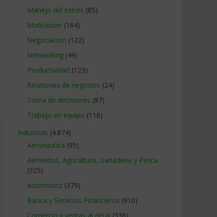
Manejo del estrés
(85)
Motivacion
(164)
Negociacion
(122)
Networking
(49)
Productividad
(123)
Reuniones de negocios
(24)
Toma de decisiones
(87)
Trabajo en equipo
(118)
Industrias
(4.874)
Aeronautica
(95)
Alimentos, Agricultura, Ganaderia y Pesca
(325)
Automotriz
(379)
Banca y Servicios Financieros
(910)
Comercio y ventas al detal
(336)