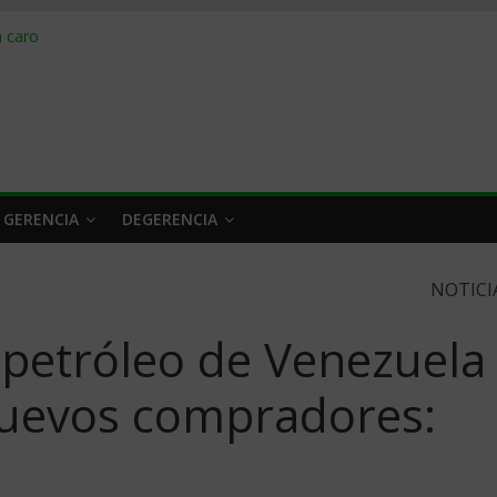
obrar en 2026
n caro
 a tiempo
 qué hacer
rlo y venderle
 GERENCIA
DEGERENCIA
NOTICI
 petróleo de Venezuela
nuevos compradores: