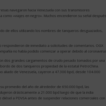
resas navegaron hacia Venezuela con sus transmisores
ima como «viajes en negro». Muchos encendieron su señal despué
do de ellos utilizando los nombres de tanqueros desguazados,
o respondieron de inmediato a solicitudes de comentarios. OGX
compañía no había podido comenzar a operar debido al coronavirus
ron dos grandes cargamentos de crudo pesado tomados por una
bordo de dos tanqueros propiedad de la estatal PetroChina.
ano aliado de Venezuela, cayeron a 47.300 bpd, desde 104.000
a su promedio del año de alrededor de 650.000 bpd, las
ujeron drásticamente a 21.000 bpd luego de que la india
e diésel a PDVSA antes de suspender relaciones comerciales con