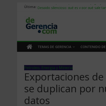
Última:
Stablecoins para empresas: cómo pagar y c
Despido silencioso: qué es y por qué sale ta
IA en selección de personal: cómo auditarla
Trabajo forzoso en la cadena de suministro:
Mercado hispano de EE. UU.: cómo segmenta
TEMAS DE GERENCIA
CONTENIDO DE
Petroleo, Energia y Mineria
Exportaciones de
se duplican por 
datos