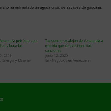
e año ha enfrentado un aguda crisis de escasez de gasolina,
Venezuela petróleo con
Tanqueros se alejan de Venezuela a
tos y burla las
medida que se avecinan más
sanciones
5, 2019
junio 12, 2020
, Energia y Mineria»
En «Negocios en Venezuela»
20