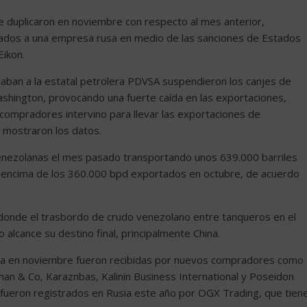
e duplicaron en noviembre con respecto al mes anterior,
lados a una empresa rusa en medio de las sanciones de Estados
Eikon.
edaban a la estatal petrolera PDVSA suspendieron los canjes de
hington, provocando una fuerte caída en las exportaciones,
ompradores intervino para llevar las exportaciones de
 mostraron los datos.
nezolanas el mes pasado transportando unos 639.000 barriles
r encima de los 360.000 bpd exportados en octubre, de acuerdo
a, donde el trasbordo de crudo venezolano entre tanqueros en el
 alcance su destino final, principalmente China.
ela en noviembre fueron recibidas por nuevos compradores como
han & Co, Karaznbas, Kalinin Business International y Poseidon
s fueron registrados en Rusia este año por OGX Trading, que tien