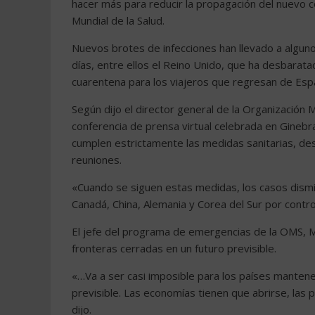
hacer más para reducir la propagación del nuevo co
Mundial de la Salud.
Nuevos brotes de infecciones han llevado a algunos
días, entre ellos el Reino Unido, que ha desbaratad
cuarentena para los viajeros que regresan de Esp
Según dijo el director general de la Organizació
conferencia de prensa virtual celebrada en Gineb
cumplen estrictamente las medidas sanitarias, des
reuniones.
«Cuando se siguen estas medidas, los casos dismi
Canadá, China, Alemania y Corea del Sur por contro
El jefe del programa de emergencias de la OMS, Mi
fronteras cerradas en un futuro previsible.
«…Va a ser casi imposible para los países mantene
previsible. Las economías tienen que abrirse, las
dijo.