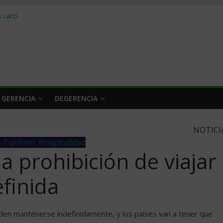
obrar en 2026
n caro
 a tiempo
 qué hacer
rlo y venderle
 GERENCIA
DEGERENCIA
NOTICI
, Turismo, Hospitalidad
a prohibición de viajar
finida
eden mantenerse indefinidamente, y los países van a tener que