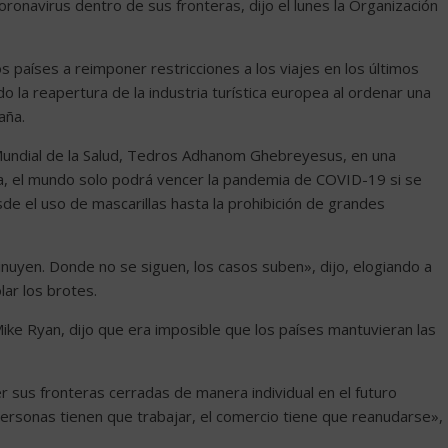
ronavirus dentro de sus fronteras, dijo el lunes la Organización
 países a reimponer restricciones a los viajes en los últimos
o la reapertura de la industria turística europea al ordenar una
aña.
n Mundial de la Salud, Tedros Adhanom Ghebreyesus, en una
ra, el mundo solo podrá vencer la pandemia de COVID-19 si se
de el uso de mascarillas hasta la prohibición de grandes
nuyen. Donde no se siguen, los casos suben», dijo, elogiando a
lar los brotes.
ke Ryan, dijo que era imposible que los países mantuvieran las
r sus fronteras cerradas de manera individual en el futuro
 personas tienen que trabajar, el comercio tiene que reanudarse»,