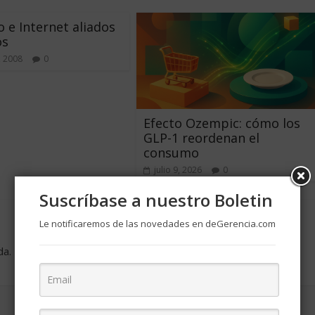
 e Internet aliados
os
, 2008
0
Efecto Ozempic: cómo los
GLP-1 reordenan el
consumo
julio 9, 2026
0
Suscríbase a nuestro Boletin
Le notificaremos de las novedades en deGerencia.com
da.
Los campos obligatorios están marcados con
*