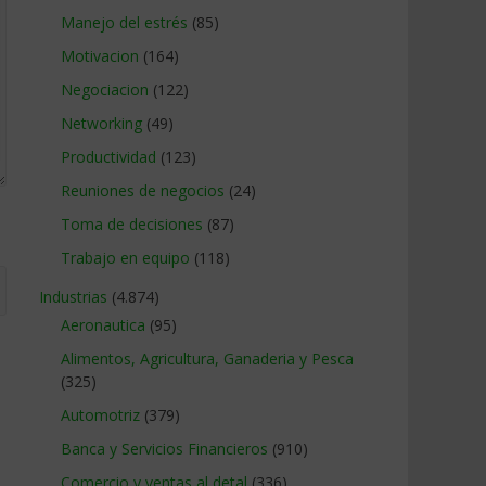
Manejo del estrés
(85)
Motivacion
(164)
Negociacion
(122)
Networking
(49)
Productividad
(123)
Reuniones de negocios
(24)
Toma de decisiones
(87)
Trabajo en equipo
(118)
Industrias
(4.874)
Aeronautica
(95)
Alimentos, Agricultura, Ganaderia y Pesca
(325)
Automotriz
(379)
Banca y Servicios Financieros
(910)
Comercio y ventas al detal
(336)