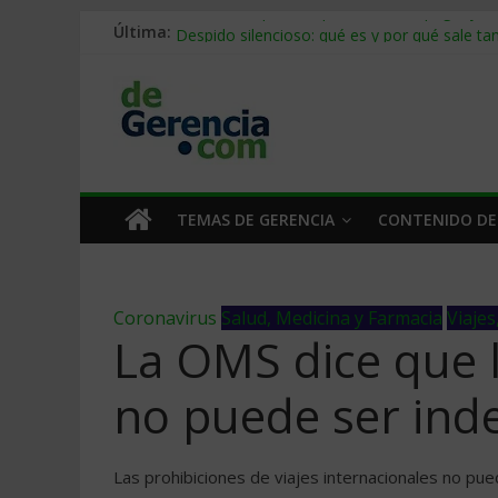
Última:
Stablecoins para empresas: cómo pagar y c
Despido silencioso: qué es y por qué sale ta
IA en selección de personal: cómo auditarla
Trabajo forzoso en la cadena de suministro:
Mercado hispano de EE. UU.: cómo segmenta
TEMAS DE GERENCIA
CONTENIDO DE
Coronavirus
Salud, Medicina y Farmacia
Viajes
La OMS dice que l
no puede ser inde
Las prohibiciones de viajes internacionales no pu