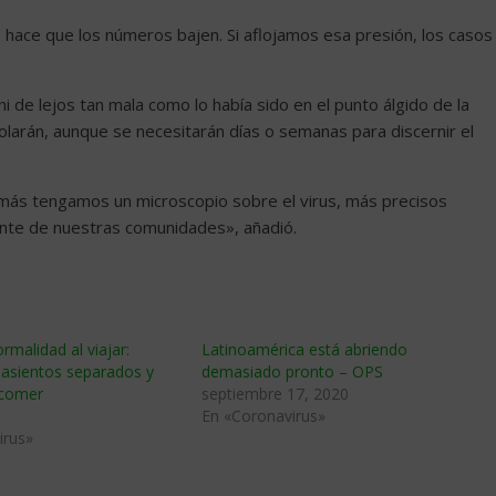
s hace que los números bajen. Si aflojamos esa presión, los casos
ni de lejos tan mala como lo había sido en el punto álgido de la
olarán, aunque se necesitarán días o semanas para discernir el
ás tengamos un microscopio sobre el virus, más precisos
ente de nuestras comunidades», añadió.
malidad al viajar:
Latinoamérica está abriendo
 asientos separados y
demasiado pronto – OPS
 comer
septiembre 17, 2020
En «Coronavirus»
irus»