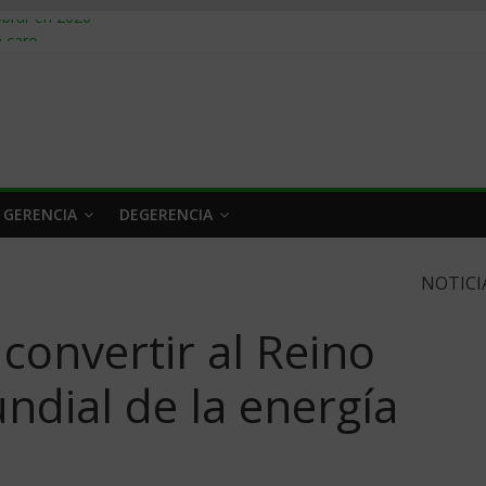
obrar en 2026
n caro
 a tiempo
 qué hacer
rlo y venderle
 GERENCIA
DEGERENCIA
NOTICI
onvertir al Reino
ndial de la energía