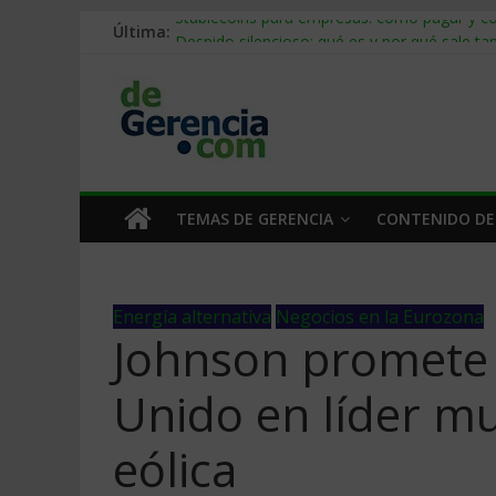
Última:
Stablecoins para empresas: cómo pagar y c
Despido silencioso: qué es y por qué sale ta
IA en selección de personal: cómo auditarla
Trabajo forzoso en la cadena de suministro:
Mercado hispano de EE. UU.: cómo segmenta
TEMAS DE GERENCIA
CONTENIDO DE
Energía alternativa
Negocios en la Eurozona
Johnson promete c
Unido en líder mu
eólica