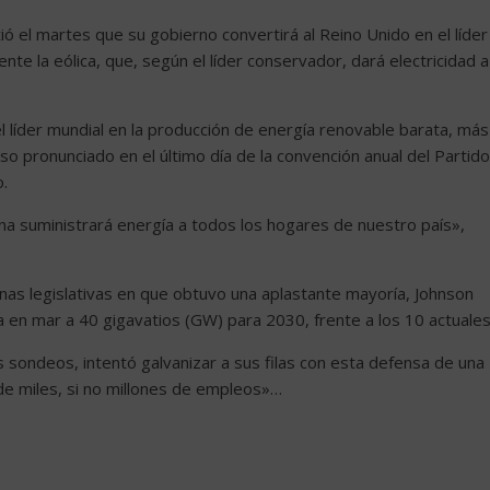
ió el martes que su gobierno convertirá al Reino Unido en el líder
te la eólica, que, según el líder conservador, dará electricidad a
el líder mundial en la producción de energía renovable barata, más
rso pronunciado en el último día de la convención anual del Partido
.
na suministrará energía a todos los hogares de nuestro país»,
nas legislativas en que obtuvo una aplastante mayoría, Johnson
 en mar a 40 gigavatios (GW) para 2030, frente a los 10 actuales
s sondeos, intentó galvanizar a sus filas con esta defensa de una
 de miles, si no millones de empleos»…