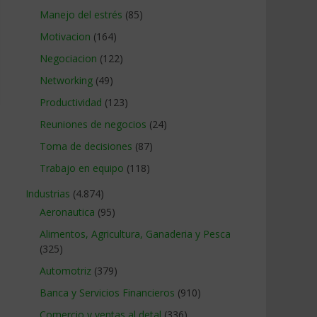
Manejo del estrés
(85)
Motivacion
(164)
Negociacion
(122)
Networking
(49)
Productividad
(123)
Reuniones de negocios
(24)
Toma de decisiones
(87)
Trabajo en equipo
(118)
Industrias
(4.874)
Aeronautica
(95)
Alimentos, Agricultura, Ganaderia y Pesca
(325)
Automotriz
(379)
Banca y Servicios Financieros
(910)
Comercio y ventas al detal
(336)