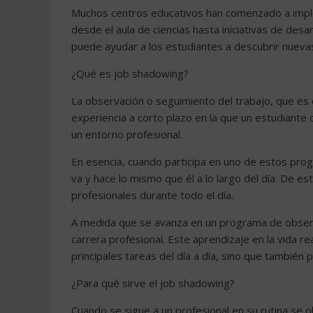
Muchos centros educativos han comenzado a imple
desde el aula de ciencias hasta iniciativas de desa
puede ayudar a los estudiantes a descubrir nuevas 
¿Qué es job shadowing?
La observación o seguimiento del trabajo, que es
experiencia a corto plazo en la que un estudiante 
un entorno profesional.
En esencia, cuando participa en uno de estos pro
va y hace lo mismo que él a lo largo del día. De 
profesionales durante todo el día.
A medida que se avanza en un programa de observ
carrera profesional. Este aprendizaje en la vida rea
principales tareas del día a día, sino que también
¿Para qué sirve el job shadowing?
Cuando se sigue a un profesional en su rutina se o