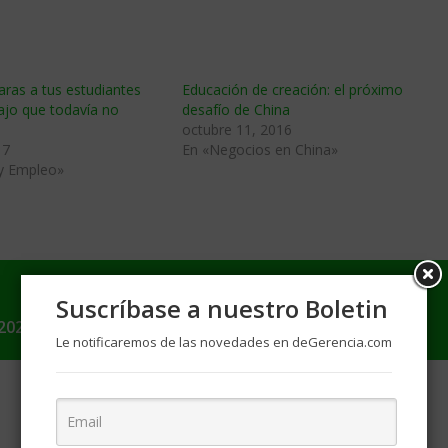
ras a tus estudiantes
Educación de creación: el próximo
ajo que todavía no
desafío de China
octubre 11, 2016
17
En «Negocios en China»
 y Empleo»
Suscríbase a nuestro Boletin
2020
Le notificaremos de las novedades en deGerencia.com