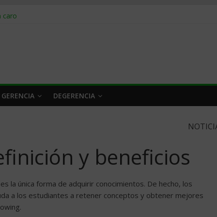
obrar en 2026
n caro
 a tiempo
 qué hacer
rlo y venderle
 GERENCIA
DEGERENCIA
NOTICI
finición y beneficios
es la única forma de adquirir conocimientos. De hecho, los
uda a los estudiantes a retener conceptos y obtener mejores
dowing.