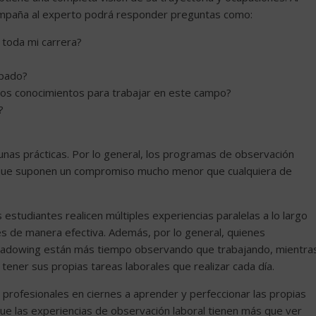
acompaña al experto podrá responder preguntas como:
toda mi carrera?
upado?
y los conocimientos para trabajar en este campo?
?
 unas prácticas. Por lo general, los programas de observación
lo que suponen un compromiso mucho menor que cualquiera de
tudiantes realicen múltiples experiencias paralelas a lo largo
s de manera efectiva. Además, por lo general, quienes
 shadowing están más tiempo observando que trabajando, mientra
 tener sus propias tareas laborales que realizar cada día.
 profesionales en ciernes a aprender y perfeccionar las propias
que las experiencias de observación laboral tienen más que ver