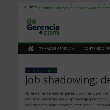
Última:
Stablecoins para empresas: cómo pagar y c
Despido silencioso: qué es y por qué sale ta
IA en selección de personal: cómo auditarla
Trabajo forzoso en la cadena de suministro:
Mercado hispano de EE. UU.: cómo segmenta
TEMAS DE GERENCIA
CONTENIDO DE
Carrera y Empleo
Job shadowing: de
Aprender en un aula es genial y todo eso, pero no 
estudios muestran que el aprendizaje práctico ay
calificaciones. Aquí es donde interviene el job sha