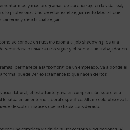
mentar más y más programas de aprendizaje en la vida real,
rrollo profesional. Uno de ellos es el seguimiento laboral, que
carreras y decidir cuál seguir.
 como se conoce en nuestro idioma al job shadowing, es una
de secundaria o universitario sigue y observa a un trabajador en
gramas, permanece a la “sombra” de un empleado, va a donde él
esta forma, puede ver exactamente lo que hacen ciertos
ación laboral, el estudiante gana en comprensión sobre esa
l le sitúa en un entorno laboral específico. Allí, no solo observa la
 puede descubrir matices que no había considerado.
btiene una completa visión de su trayectoria y ocupaciones. Al