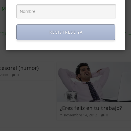
 primer cheque de estímulo?
REGISTRESE YA
que Instagram usa sin permiso cámara de celular
cesoral (humor)
 2008
0
¿Eres feliz en tu trabajo?
noviembre 14, 2012
0