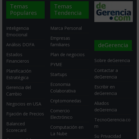
Temas
Temas
Populares
Tendencia
Inteligencia
Marca Personal
Emocional
Empresas
deGerencia
Análisis DOFA
familiares
Estados
Plan de negocios
Sobre deGerencia
Financieros
PYME
Contactar a
Planificación
Startups
deGerencia
Estratégica
Economia
Escribir en
Gerencia del
Colaborativa
deGerencia
Cambio
Criptomonedas
Aliados
Negocios en USA
deGerencia
Comercio
Fijación de Precios
Electrónico
TecnoGerencia.co
Balanced
m
Computación en
Scorecard
La Nube
Su Privacidad