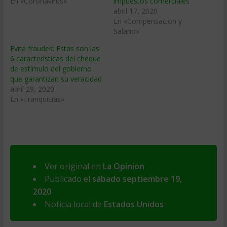
En «Coronavirus»
impuestos comerciales
abril 17, 2020
En «Compensacion y
Salario»
Evita fraudes: Estas son las
6 características del cheque
de estímulo del gobierno
que garantizan su veracidad
abril 29, 2020
En «Franquicias»
Ver original en
La Opinion
Publicado el
sábado septiembre 19,
2020
Noticia local de
Estados Unidos