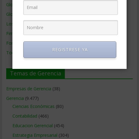
Glosario
Glosario Inglés – Español
Los mejores MBA
Firmas de Gerencia
Formación de Gerencia
REGISTRESE YA
Todos los Temas
Temas de Gerencia
Empresas de Gerencia
(38)
Gerencia
(9.477)
Ciencias Económicas
(80)
Contabilidad
(466)
Educacion Gerencial
(454)
Estrategia Empresarial
(304)