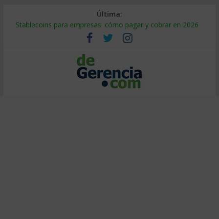
Última:
Stablecoins para empresas: cómo pagar y cobrar en 2026
Despido silencioso: qué es y por qué sale tan caro
IA en selección de personal: cómo auditarla a tiempo
Trabajo forzoso en la cadena de suministro: qué hacer
Mercado hispano de EE. UU.: cómo segmentarlo y venderle