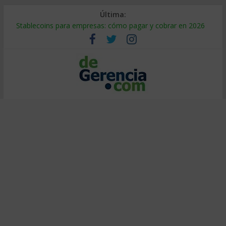
Última:
Stablecoins para empresas: cómo pagar y cobrar en 2026
Despido silencioso: qué es y por qué sale tan caro
IA en selección de personal: cómo auditarla a tiempo
Trabajo forzoso en la cadena de suministro: qué hacer
Mercado hispano de EE. UU.: cómo segmentarlo y venderle