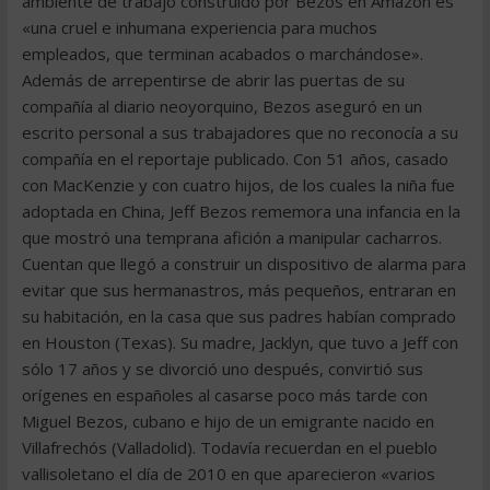
ambiente de trabajo construido por Bezos en Amazon es
«una cruel e inhumana experiencia para muchos
empleados, que terminan acabados o marchándose».
Además de arrepentirse de abrir las puertas de su
compañía al diario neoyorquino, Bezos aseguró en un
escrito personal a sus trabajadores que no reconocía a su
compañía en el reportaje publicado. Con 51 años, casado
con MacKenzie y con cuatro hijos, de los cuales la niña fue
adoptada en China, Jeff Bezos rememora una infancia en la
que mostró una temprana afición a manipular cacharros.
Cuentan que llegó a construir un dispositivo de alarma para
evitar que sus hermanastros, más pequeños, entraran en
su habitación, en la casa que sus padres habían comprado
en Houston (Texas). Su madre, Jacklyn, que tuvo a Jeff con
sólo 17 años y se divorció uno después, convirtió sus
orígenes en españoles al casarse poco más tarde con
Miguel Bezos, cubano e hijo de un emigrante nacido en
Villafrechós (Valladolid). Todavía recuerdan en el pueblo
vallisoletano el día de 2010 en que aparecieron «varios