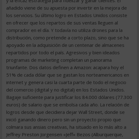
y la eficaz estrategia para fidelizar y ganar clientes. El
añadido viene de su apuesta por invertir en la mejora de
los servicios. Su último logro en Estados Unidos consiste
en ofrecer que los repartos de sus ventas lleguen al
comprador en el día. Y todavía no utiliza drones para la
distribución, como pretende a corto plazo, sino que se ha
apoyado en la adquisición de un centenar de almacenes
repartidos por todo el país. Agresivos y bien ideados
programas de marketing completan un panorama
triunfante. Dos datos definen a Amazon: acapara hoy el
51% de cada dólar que se gastan los norteamericanos en
internet y genera casi la cuarta parte de todo el negocio
del comercio (digital y no digital) en los Estados Unidos.
Bagaje suficiente para justificar los 84.000 dólares (77.300
euros) de salario que se embolsa cada año. La relación de
logros desde que decidiera dejar Wall Street, donde se
inició ganando dinero pero sin un proyecto propio que
colmara sus ansias creativas, ha situado en lo más alto a
Jeffrey Preston Jorgensen «Jeff» Bezos (Alburquerque,