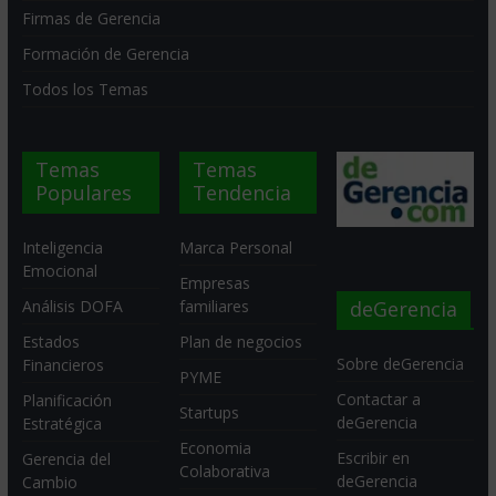
Firmas de Gerencia
Formación de Gerencia
Todos los Temas
Temas
Temas
Populares
Tendencia
Inteligencia
Marca Personal
Emocional
Empresas
deGerencia
Análisis DOFA
familiares
Estados
Plan de negocios
Sobre deGerencia
Financieros
PYME
Contactar a
Planificación
Startups
deGerencia
Estratégica
Economia
Escribir en
Gerencia del
Colaborativa
deGerencia
Cambio