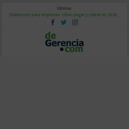
Última:
Stablecoins para empresas: cómo pagar y cobrar en 2026
Despido silencioso: qué es y por qué sale tan caro
IA en selección de personal: cómo auditarla a tiempo
Trabajo forzoso en la cadena de suministro: qué hacer
Mercado hispano de EE. UU.: cómo segmentarlo y venderle