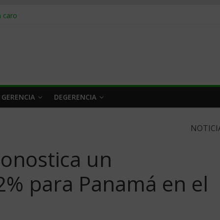
obrar en 2026
n caro
 a tiempo
 qué hacer
rlo y venderle
 GERENCIA
DEGERENCIA
NOTICI
onostica un
.2% para Panamá en el