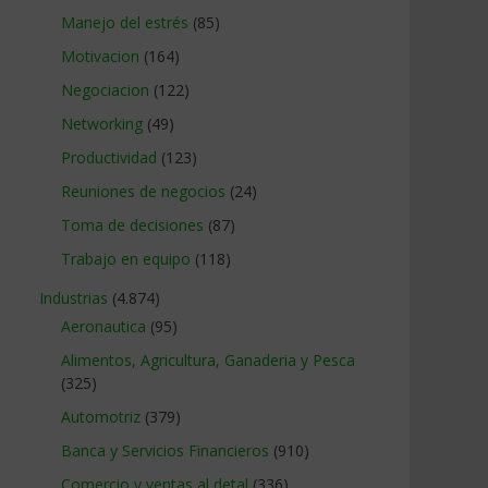
Manejo del estrés
(85)
Motivacion
(164)
Negociacion
(122)
Networking
(49)
Productividad
(123)
Reuniones de negocios
(24)
Toma de decisiones
(87)
Trabajo en equipo
(118)
Industrias
(4.874)
Aeronautica
(95)
Alimentos, Agricultura, Ganaderia y Pesca
(325)
Automotriz
(379)
Banca y Servicios Financieros
(910)
Comercio y ventas al detal
(336)