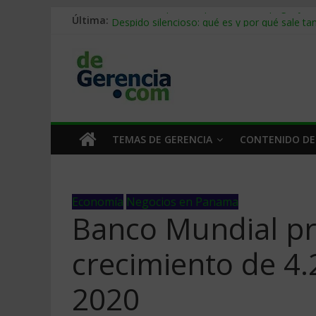
Última:
Stablecoins para empresas: cómo pagar y c
Despido silencioso: qué es y por qué sale ta
IA en selección de personal: cómo auditarla
Trabajo forzoso en la cadena de suministro:
Mercado hispano de EE. UU.: cómo segmenta
TEMAS DE GERENCIA
CONTENIDO DE
Economía
Negocios en Panama
Banco Mundial pr
crecimiento de 4
2020