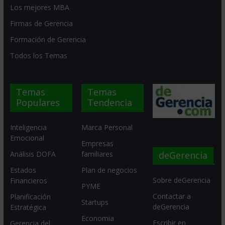
Los mejores MBA
Firmas de Gerencia
Formación de Gerencia
Todos los Temas
Temas
Temas
Populares
Tendencia
Inteligencia
Marca Personal
Emocional
Empresas
deGerencia
Análisis DOFA
familiares
Estados
Plan de negocios
Sobre deGerencia
Financieros
PYME
Contactar a
Planificación
Startups
deGerencia
Estratégica
Economia
Escribir en
Gerencia del