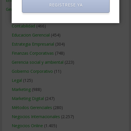
Empresas de Gerencia
(38)
REGISTRESE YA
Gerencia
(9.477)
Ciencias Económicas
(80)
Contabilidad
(466)
Educacion Gerencial
(454)
Estrategia Empresarial
(304)
Finanzas Corporativas
(748)
Gerencia social y ambiental
(223)
Gobierno Corporativo
(11)
Legal
(125)
Marketing
(988)
Marketing Digital
(247)
Métodos Gerenciales
(280)
Negocios Internacionales
(2.257)
Negocios Online
(1.405)