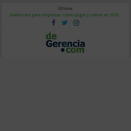
Última:
Stablecoins para empresas: cómo pagar y cobrar en 2026
Despido silencioso: qué es y por qué sale tan caro
IA en selección de personal: cómo auditarla a tiempo
Trabajo forzoso en la cadena de suministro: qué hacer
Mercado hispano de EE. UU.: cómo segmentarlo y venderle