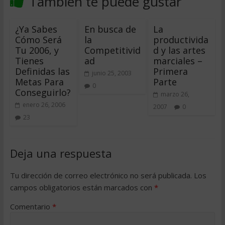
También te puede gustar
¿Ya Sabes
En busca de
La
Cómo Será
la
productivida
Tu 2006, y
Competitivid
d y las artes
Tienes
ad
marciales –
Definidas las
Primera
junio 25, 2003
Metas Para
Parte
0
Conseguirlo?
marzo 26,
enero 26, 2006
2007
0
23
Deja una respuesta
Tu dirección de correo electrónico no será publicada.
Los
campos obligatorios están marcados con
*
Comentario
*