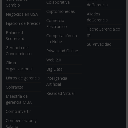
Colaborativa
deGerencia
Cambio
Criptomonedas
Aliados
Negocios en USA
deGerencia
Comercio
Fijación de Precios
Electrónico
TecnoGerencia.co
Balanced
m
Computación en
Scorecard
La Nube
Su Privacidad
Gerencia del
Privacidad Online
Conocimiento
Web 2.0
Clima
organizacional
Big Data
Libros de gerencia
Inteligencia
Artificial
Cobranza
Realidad Virtual
Maestría de
gerencia MBA
Como invertir
Compensacion y
Salario