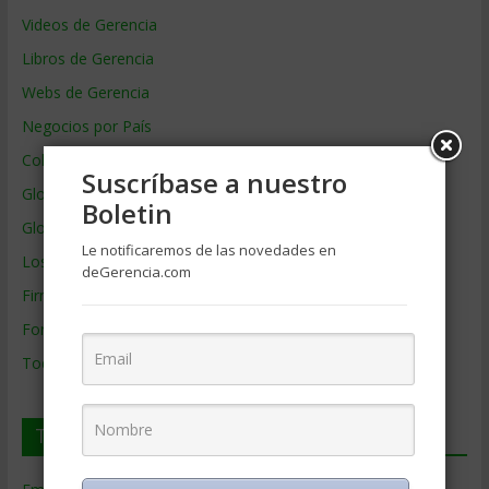
Videos de Gerencia
Libros de Gerencia
Webs de Gerencia
Negocios por País
Colaboradores de Gerencia
Suscríbase a nuestro
Glosario
Boletin
Glosario Inglés – Español
Le notificaremos de las novedades en
Los mejores MBA
deGerencia.com
Firmas de Gerencia
Formación de Gerencia
Todos los Temas
Temas de Gerencia