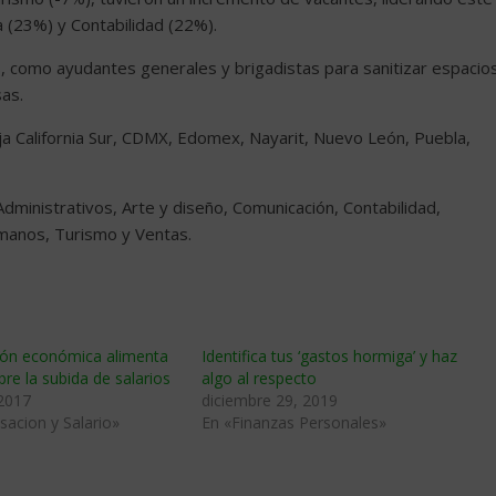
 (23%) y Contabilidad (22%).
s, como ayudantes generales y brigadistas para sanitizar espacio
sas.
 California Sur, CDMX, Edomex, Nayarit, Nuevo León, Puebla,
ministrativos, Arte y diseño, Comunicación, Contabilidad,
anos, Turismo y Ventas.
ción económica alimenta
Identifica tus ‘gastos hormiga’ y haz
bre la subida de salarios
algo al respecto
 2017
diciembre 29, 2019
acion y Salario»
En «Finanzas Personales»