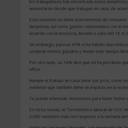
los trabajadores han encontrado estos beneficios
aumentaron desde que trabajan en casa, de acuer
Esta situación se debe al incremento de consumo e
despensa, así como gastos relacionados con el emp
acuerdo con la encuesta, llevada a cabo del 18 al
Sin embargo, para un 47% sí ha habido una reducc
compran menos gasolina y tienen más tiempo libre 
Por otro lado, un 16% dice que no ha percibido 
office.
Aunque el trabajo en casa tiene sus pros, como evi
evidente que también tiene un impacto en la econom
Te puede interesar: Accesorios para hacer home o
En otros temas, el Termómetro laboral de OCC Mun
3,000 vacantes más con respecto a la semana anteri
todos los sectores laborales, con excepción de T