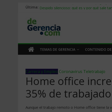
Última:
Stablecoins para empresas: cómo pagar y c
Despido silencioso: qué es y por qué sale ta
IA en selección de personal: cómo auditarla
Trabajo forzoso en la cadena de suministro:
Mercado hispano de EE. UU.: cómo segmenta
TEMAS DE GERENCIA
CONTENIDO DE
Carrera y Empleo
Coronavirus
Teletrabajo
Home office incr
35% de trabajado
Aunque el trabajo remoto o Home office tiene la 