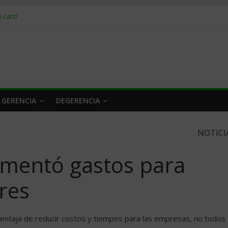
obrar en 2026
n caro
 a tiempo
 qué hacer
rlo y venderle
 GERENCIA
DEGERENCIA
NOTICI
ementó gastos para
res
ventaja de reducir costos y tiempos para las empresas, no todos