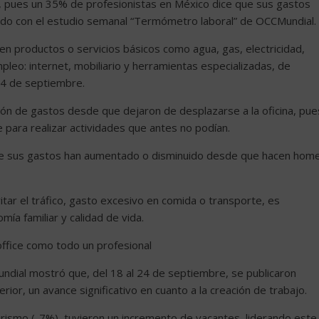
, pues un 35% de profesionistas en México dice que sus gastos
do con el estudio semanal “Termómetro laboral” de OCCMundial.
n productos o servicios básicos como agua, gas, electricidad,
leo: internet, mobiliario y herramientas especializadas, de
 24 de septiembre.
ión de gastos desde que dejaron de desplazarse a la oficina, pue
para realizar actividades que antes no podían.
que sus gastos han aumentado o disminuido desde que hacen hom
tar el tráfico, gasto excesivo en comida o transporte, es
ía familiar y calidad de vida.
ffice como todo un profesional
dial mostró que, del 18 al 24 de septiembre, se publicaron
or, un avance significativo en cuanto a la creación de trabajo.
urismo (-7%), tuvieron un incremento de vacantes, liderando este