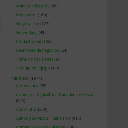
Manejo del estrés
(85)
Motivacion
(164)
Negociacion
(122)
Networking
(49)
Productividad
(123)
Reuniones de negocios
(24)
Toma de decisiones
(87)
Trabajo en equipo
(118)
Industrias
(4.874)
Aeronautica
(95)
Alimentos, Agricultura, Ganaderia y Pesca
(325)
Automotriz
(379)
Banca y Servicios Financieros
(910)
Comercio y ventas al detal
(336)