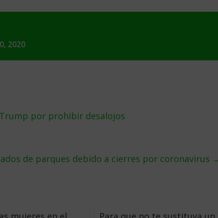
0, 2020
rump por prohibir desalojos
eados de parques debido a cierres por coronavirus
las mujeres en el
Para que no te sustituya un