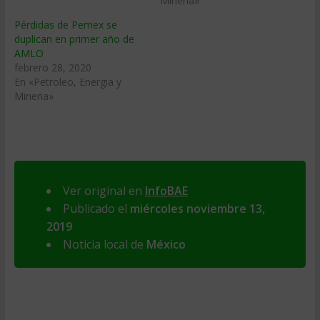
Mineria»
Pérdidas de Pemex se
duplican en primer año de
AMLO
febrero 28, 2020
En «Petroleo, Energia y
Mineria»
Ver original en
InfoBAE
Publicado el
miércoles noviembre 13,
2019
Noticia local de
México