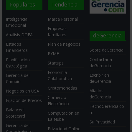
Populares
Tendencia
Inteligencia
Marca Personal
Emocional
Empresas
deGerencia
Análisis DOFA
familiares
Estados
Plan de negocios
Sobre deGerencia
Financieros
PYME
Contactar a
Planificación
Startups
deGerencia
Estratégica
Economia
Escribir en
Gerencia del
Colaborativa
deGerencia
Cambio
Criptomonedas
Aliados
Negocios en USA
deGerencia
Comercio
Fijación de Precios
Electrónico
TecnoGerencia.co
Balanced
m
Computación en
Scorecard
La Nube
Su Privacidad
Gerencia del
Privacidad Online
Conocimiento