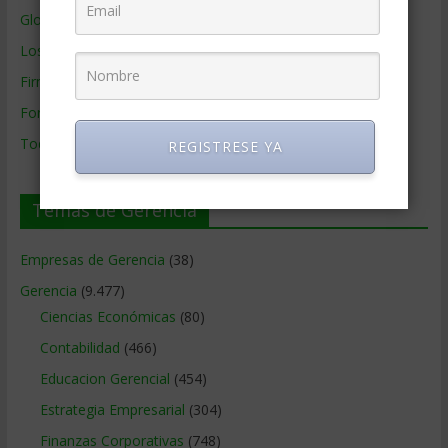
Glosario Inglés – Español
Los mejores MBA
Firmas de Gerencia
Formación de Gerencia
Todos los Temas
REGISTRESE YA
Temas de Gerencia
Empresas de Gerencia
(38)
Gerencia
(9.477)
Ciencias Económicas
(80)
Contabilidad
(466)
Educacion Gerencial
(454)
Estrategia Empresarial
(304)
Finanzas Corporativas
(748)