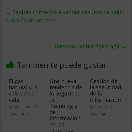
←
Sanitas comienza a vender seguros de salud
a través de Amazon
Dirección estratégica ágil
→
También te puede gustar
El gas
Una nueva
Gestión de
natural y la
tendencia de
la seguridad
calidad de
la seguridad
de la
vida
de
información
Tecnología
septiembre 25,
febrero 14,
de
2006
3
2005
1
Información
en las
empresas