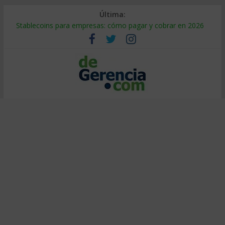
Última:
Stablecoins para empresas: cómo pagar y cobrar en 2026
Despido silencioso: qué es y por qué sale tan caro
IA en selección de personal: cómo auditarla a tiempo
Trabajo forzoso en la cadena de suministro: qué hacer
Mercado hispano de EE. UU.: cómo segmentarlo y venderle