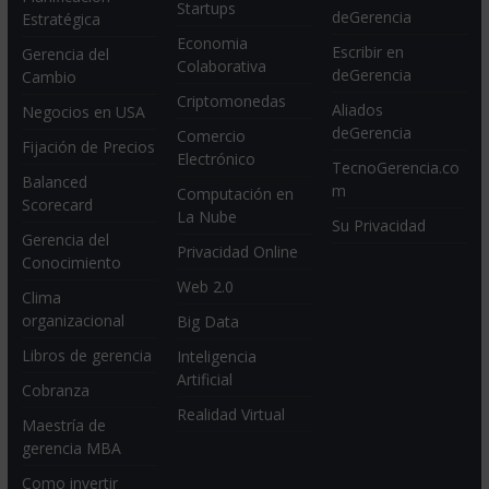
Startups
deGerencia
Estratégica
Economia
Escribir en
Gerencia del
Colaborativa
deGerencia
Cambio
Criptomonedas
Aliados
Negocios en USA
deGerencia
Comercio
Fijación de Precios
Electrónico
TecnoGerencia.co
Balanced
m
Computación en
Scorecard
La Nube
Su Privacidad
Gerencia del
Privacidad Online
Conocimiento
Web 2.0
Clima
organizacional
Big Data
Libros de gerencia
Inteligencia
Artificial
Cobranza
Realidad Virtual
Maestría de
gerencia MBA
Como invertir