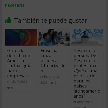
necesaria
→
También te puede gustar
Giro a la
Finsocial
Desarrollo
derecha en
lanza
personal vs.
América
primera
Desarrollo
Latina: guía
titularizació
profesional:
para
n
¿Qué es más
empresas
prioritario
febrero 12,
para los
julio 7, 2026
2021
0
países
0
latinoameric
anos?
diciembre 12,
2006
2