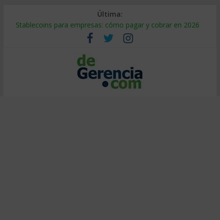
Última:
Stablecoins para empresas: cómo pagar y cobrar en 2026
Despido silencioso: qué es y por qué sale tan caro
IA en selección de personal: cómo auditarla a tiempo
Trabajo forzoso en la cadena de suministro: qué hacer
Mercado hispano de EE. UU.: cómo segmentarlo y venderle