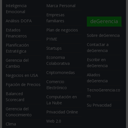
Inteligencia
Marca Personal
Emocional
Empresas
deGerencia
Análisis DOFA
familiares
Estados
Plan de negocios
Sobre deGerencia
Financieros
PYME
Contactar a
Planificación
Startups
deGerencia
Estratégica
Economia
Escribir en
Gerencia del
Colaborativa
deGerencia
Cambio
Criptomonedas
Aliados
Negocios en USA
deGerencia
Comercio
Fijación de Precios
Electrónico
TecnoGerencia.co
Balanced
m
Computación en
Scorecard
La Nube
Su Privacidad
Gerencia del
Privacidad Online
Conocimiento
Web 2.0
Clima