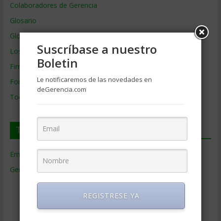
Colaboradores de Gerencia
Glosario
Glosario Inglés – Español
Suscríbase a nuestro
Los mejores MBA
Boletin
Firmas de Gerencia
Le notificaremos de las novedades en
Formación de Gerencia
deGerencia.com
Todos los Temas
Temas de Gerencia
Empresas de Gerencia
(38)
Gerencia
(9.477)
Ciencias Económicas
(80)
REGISTRESE YA
Contabilidad
(466)
Educacion Gerencial
(454)