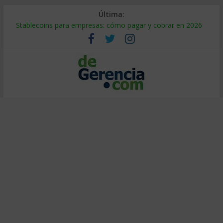
Última:
Stablecoins para empresas: cómo pagar y cobrar en 2026
Despido silencioso: qué es y por qué sale tan caro
IA en selección de personal: cómo auditarla a tiempo
Trabajo forzoso en la cadena de suministro: qué hacer
Mercado hispano de EE. UU.: cómo segmentarlo y venderle