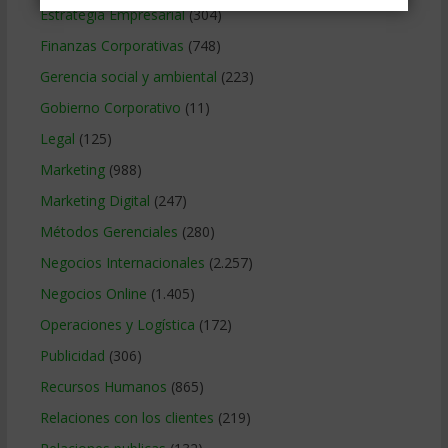
Estrategia Empresarial
(304)
Finanzas Corporativas
(748)
Gerencia social y ambiental
(223)
Gobierno Corporativo
(11)
Legal
(125)
Marketing
(988)
Marketing Digital
(247)
Métodos Gerenciales
(280)
Negocios Internacionales
(2.257)
Negocios Online
(1.405)
Operaciones y Logística
(172)
Publicidad
(306)
Recursos Humanos
(865)
Relaciones con los clientes
(219)