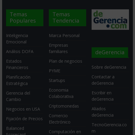
Temas
Temas
Populares
Tendencia
Inteligencia
Marca Personal
Emocional
Empresas
deGerencia
Análisis DOFA
familiares
Estados
Plan de negocios
Sobre deGerencia
Financieros
PYME
Contactar a
Planificación
Startups
deGerencia
Estratégica
Economia
Escribir en
Gerencia del
Colaborativa
deGerencia
Cambio
Criptomonedas
Aliados
Negocios en USA
deGerencia
Comercio
Fijación de Precios
Electrónico
TecnoGerencia.co
Balanced
m
Computación en
Scorecard