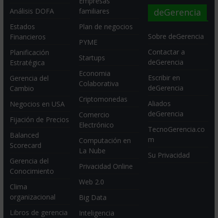
Empresas
deGerencia
Análisis DOFA
familiares
Estados
Plan de negocios
Sobre deGerencia
Financieros
PYME
Contactar a
Planificación
Startups
deGerencia
Estratégica
Economia
Escribir en
Gerencia del
Colaborativa
deGerencia
Cambio
Criptomonedas
Aliados
Negocios en USA
deGerencia
Comercio
Fijación de Precios
Electrónico
TecnoGerencia.co
Balanced
m
Computación en
Scorecard
La Nube
Su Privacidad
Gerencia del
Privacidad Online
Conocimiento
Web 2.0
Clima
organizacional
Big Data
Libros de gerencia
Inteligencia