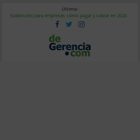
Última:
Stablecoins para empresas: cómo pagar y cobrar en 2026
Despido silencioso: qué es y por qué sale tan caro
IA en selección de personal: cómo auditarla a tiempo
Trabajo forzoso en la cadena de suministro: qué hacer
Mercado hispano de EE. UU.: cómo segmentarlo y venderle