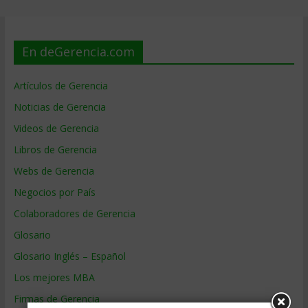
En deGerencia.com
Artículos de Gerencia
Noticias de Gerencia
Videos de Gerencia
Libros de Gerencia
Webs de Gerencia
Negocios por País
Colaboradores de Gerencia
Glosario
Glosario Inglés – Español
Los mejores MBA
Firmas de Gerencia