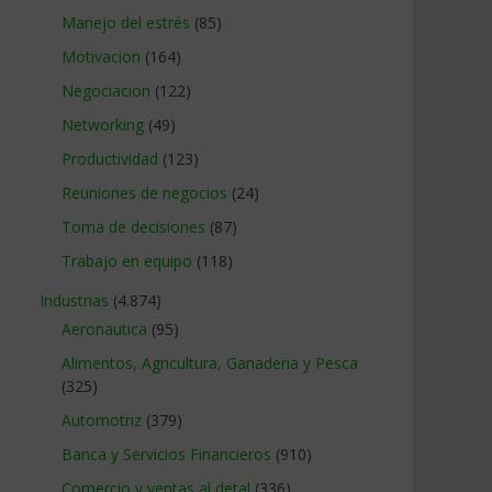
Manejo del estrés
(85)
Motivacion
(164)
Negociacion
(122)
Networking
(49)
Productividad
(123)
Reuniones de negocios
(24)
Toma de decisiones
(87)
Trabajo en equipo
(118)
Industrias
(4.874)
Aeronautica
(95)
Alimentos, Agricultura, Ganaderia y Pesca
(325)
Automotriz
(379)
Banca y Servicios Financieros
(910)
Comercio y ventas al detal
(336)