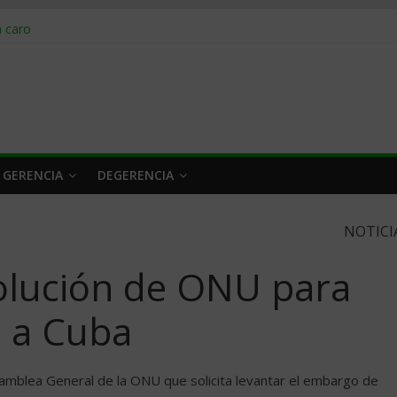
obrar en 2026
n caro
 a tiempo
 qué hacer
rlo y venderle
 GERENCIA
DEGERENCIA
NOTICI
olución de ONU para
 a Cuba
Asamblea General de la ONU que solicita levantar el embargo de