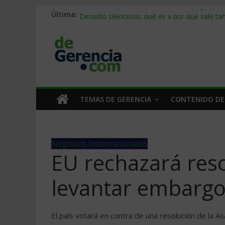
Stablecoins para empresas: cómo pagar y c
Última:
Despido silencioso: qué es y por qué sale ta
IA en selección de personal: cómo auditarla
Trabajo forzoso en la cadena de suministro:
Mercado hispano de EE. UU.: cómo segmenta
TEMAS DE GERENCIA
CONTENIDO DE
Negocios Internacionales
EU rechazará res
levantar embargo
El país votará en contra de una resolución de la 