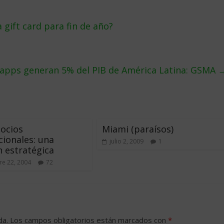
gift card para fin de año?
apps generan 5% del PIB de América Latina: GSMA
ocios
Miami (paraísos)
cionales: una
julio 2, 2009
1
n estratégica
e 22, 2004
72
da.
Los campos obligatorios están marcados con
*