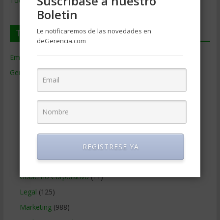
Suscríbase a nuestro
Todos los Temas
Boletin
Le notificaremos de las novedades en
Temas de Gerencia
deGerencia.com
Empresas de Gerencia
(38)
Gerencia
(9.477)
Ciencias Económicas
(80)
Contabilidad
(466)
Educacion Gerencial
(454)
Estrategia Empresarial
(304)
Finanzas Corporativas
(748)
REGISTRESE YA
Gerencia social y ambiental
(223)
Gobierno Corporativo
(11)
Legal
(125)
Marketing
(988)