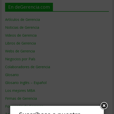
En deGerencia.com
Artículos de Gerencia
Noticias de Gerencia
Videos de Gerencia
Libros de Gerencia
Webs de Gerencia
Negocios por País
Colaboradores de Gerencia
Glosario
Glosario Inglés – Español
Los mejores MBA
Firmas de Gerencia
Formación de Gerencia