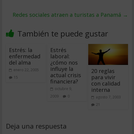
Redes sociales atraen a turistas a Panamá
→
También te puede gustar
Estrés: la
Estrés
enfermedad
laboral:
del alma
¿cómo nos
influye la
20 reglas
enero 22, 2005
actual crisis
para vivir
15
financiera?
con calidad
interna
octubre 9,
2009
0
agosto 7, 2003
21
Deja una respuesta