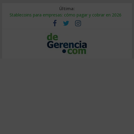
Última:
Stablecoins para empresas: cómo pagar y cobrar en 2026
Despido silencioso: qué es y por qué sale tan caro
IA en selección de personal: cómo auditarla a tiempo
Trabajo forzoso en la cadena de suministro: qué hacer
Mercado hispano de EE. UU.: cómo segmentarlo y venderle