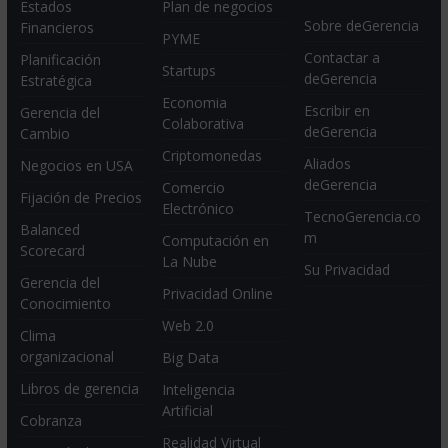
Estados
Plan de negocios
Sobre deGerencia
Financieros
PYME
Contactar a
Planificación
Startups
deGerencia
Estratégica
Economia
Escribir en
Gerencia del
Colaborativa
deGerencia
Cambio
Criptomonedas
Aliados
Negocios en USA
deGerencia
Comercio
Fijación de Precios
Electrónico
TecnoGerencia.co
Balanced
m
Computación en
Scorecard
La Nube
Su Privacidad
Gerencia del
Privacidad Online
Conocimiento
Web 2.0
Clima
organizacional
Big Data
Libros de gerencia
Inteligencia
Artificial
Cobranza
Realidad Virtual