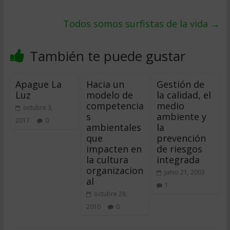
Todos somos surfistas de la vida
→
También te puede gustar
Apague La
Hacia un
Gestión de
Luz
modelo de
la calidad, el
competencia
medio
octubre 3,
s
ambiente y
2017
0
ambientales
la
que
prevención
impacten en
de riesgos
la cultura
integrada
organizacion
junio 21, 2003
al
1
octubre 28,
2010
0