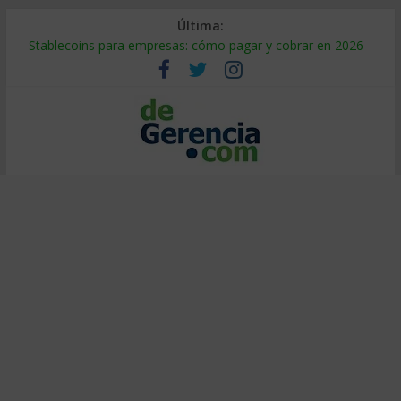
Última:
Stablecoins para empresas: cómo pagar y cobrar en 2026
Despido silencioso: qué es y por qué sale tan caro
IA en selección de personal: cómo auditarla a tiempo
Trabajo forzoso en la cadena de suministro: qué hacer
Mercado hispano de EE. UU.: cómo segmentarlo y venderle