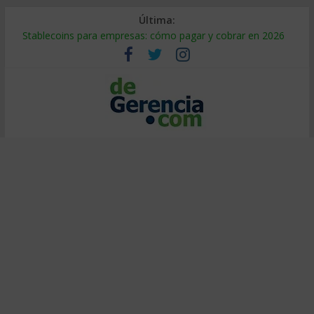
Última:
Stablecoins para empresas: cómo pagar y cobrar en 2026
Despido silencioso: qué es y por qué sale tan caro
IA en selección de personal: cómo auditarla a tiempo
Trabajo forzoso en la cadena de suministro: qué hacer
Mercado hispano de EE. UU.: cómo segmentarlo y venderle