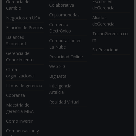
Escribir en
Gerencia del
Colaborativa
deGerencia
Cambio
Criptomonedas
Aliados
Negocios en USA
deGerencia
Comercio
Fijación de Precios
Electrónico
TecnoGerencia.co
Balanced
m
Computación en
Scorecard
La Nube
Su Privacidad
Gerencia del
Privacidad Online
Conocimiento
Web 2.0
Clima
organizacional
Big Data
Libros de gerencia
Inteligencia
Artificial
Cobranza
Realidad Virtual
Maestría de
gerencia MBA
Como invertir
Compensacion y