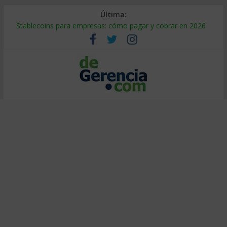
Última:
Stablecoins para empresas: cómo pagar y cobrar en 2026
Despido silencioso: qué es y por qué sale tan caro
IA en selección de personal: cómo auditarla a tiempo
Trabajo forzoso en la cadena de suministro: qué hacer
Mercado hispano de EE. UU.: cómo segmentarlo y venderle