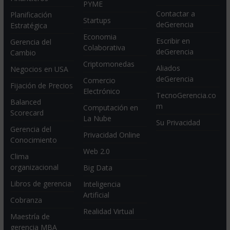
PYME
Contactar a
Planificación
Startups
deGerencia
Estratégica
Economia
Escribir en
Gerencia del
Colaborativa
deGerencia
Cambio
Criptomonedas
Aliados
Negocios en USA
deGerencia
Comercio
Fijación de Precios
Electrónico
TecnoGerencia.co
Balanced
m
Computación en
Scorecard
La Nube
Su Privacidad
Gerencia del
Privacidad Online
Conocimiento
Web 2.0
Clima
organizacional
Big Data
Libros de gerencia
Inteligencia
Artificial
Cobranza
Realidad Virtual
Maestría de
gerencia MBA