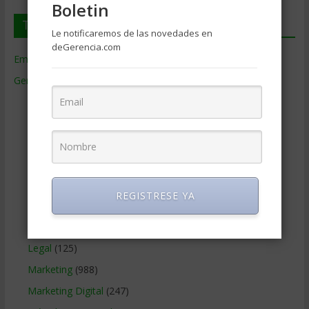
Boletin
Temas de Gerencia
Le notificaremos de las novedades en
deGerencia.com
Empresas de Gerencia
(38)
Gerencia
(9.477)
Ciencias Económicas
(80)
Contabilidad
(466)
Educacion Gerencial
(454)
Estrategia Empresarial
(304)
Finanzas Corporativas
(748)
REGISTRESE YA
Gerencia social y ambiental
(223)
Gobierno Corporativo
(11)
Legal
(125)
Marketing
(988)
Marketing Digital
(247)